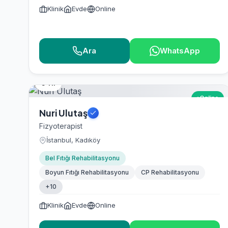
Klinik
Evde
Online
Ara
WhatsApp
5 Yıl
Online
Nuri Ulutaş
Fizyoterapist
İstanbul, Kadıköy
Bel Fıtığı Rehabilitasyonu
Boyun Fıtığı Rehabilitasyonu
CP Rehabilitasyonu
+10
Klinik
Evde
Online