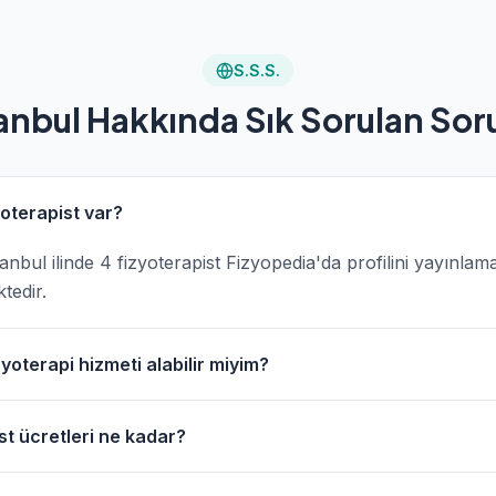
S.S.S.
anbul Hakkında Sık Sorulan Sor
yoterapist var?
İstanbul ilinde 4 fizyoterapist Fizyopedia'da profilini yayınlam
tedir.
yoterapi hizmeti alabilir miyim?
rçok fizyoterapistimiz evde fizik tedavi hizmeti sunmaktadır.
st ücretleri ne kadar?
llanarak evde fizyoterapi hizmeti veren fizyoterapistleri bulabi
api seans ücretleri, hizmet türüne, fizyoterapistin deneyimi