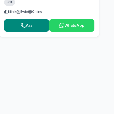
+11
Klinik
Evde
Online
Ara
WhatsApp