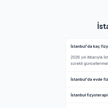
İst
İstanbul'da kaç fiz
2026 yılı itibarıyla 
sürekli güncellenmek
İstanbul'da evde fiz
Evet, İstanbul'da bi
İstanbul fizyoterapi
Hizmet" filtresini ku
İstanbul'da fizyoter