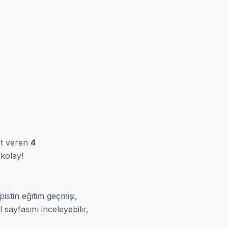
et veren
4
 kolay!
istin eğitim geçmişi,
 sayfasını inceleyebilir,