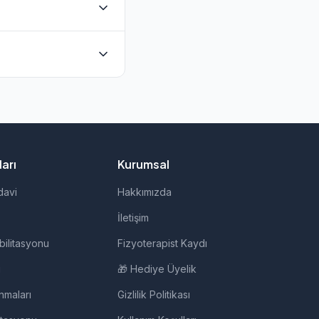
eyebilir veya doğrudan
k hizmeti de
WhatsApp butonu ile
arı
Kurumsal
davi
Hakkımızda
İletişim
bilitasyonu
Fizyoterapist Kaydı
i
🎁 Hediye Üyelik
nmaları
Gizlilik Politikası