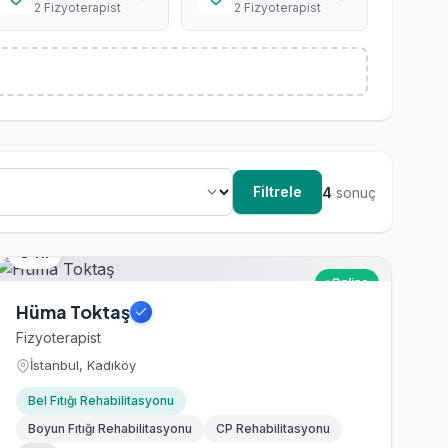
2 Fizyoterapist
2 Fizyoterapist
Filtrele
4
sonuç
3 Yıl
Online
Hüma Toktaş
Fizyoterapist
İstanbul, Kadıköy
Bel Fıtığı Rehabilitasyonu
Boyun Fıtığı Rehabilitasyonu
CP Rehabilitasyonu