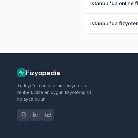
İstanbul'da online f
değişmektedir. Güncel
iletişime geçebilirsini
Evet, İstanbul'daki 
İstanbul'da fizyoter
vermektedir. Online h
Fizyopedia'da İstanb
doğrudan iletişime g
Fizyopedia
Türkiye'nin en kapsamlı fizyoterapist
rehberi. Size en uygun fizyoterapisti
kolayca bulun.