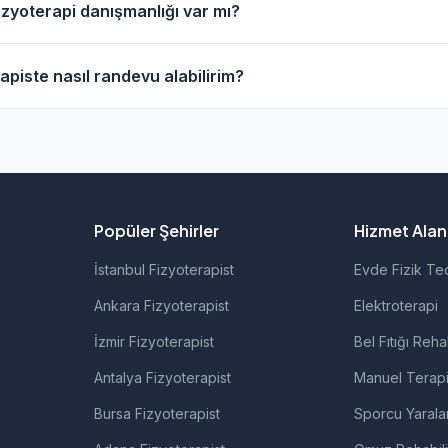
izyoterapi danışmanlığı var mı?
 fiyat bilgisi için fizyoterapistlerin profil sayfalarını incel
z.
bazı fizyoterapistlerimiz video görüşme ile online danışmanlı
apiste nasıl randevu alabilirim?
izmet veren fizyoterapistleri filtreleyerek bulabilirsiniz.
ul'daki fizyoterapistlerin profil sayfasından telefon veya 
eçerek randevu talebinde bulunabilirsiniz.
Popüler Şehirler
Hizmet Alanl
İstanbul Fizyoterapist
Evde Fizik Te
Ankara Fizyoterapist
Elektroterapi
İzmir Fizyoterapist
Bel Fıtığı Reha
Antalya Fizyoterapist
Manuel Terap
Bursa Fizyoterapist
Sporcu Yarala