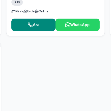
+10
Klinik
Evde
Online
Ara
WhatsApp