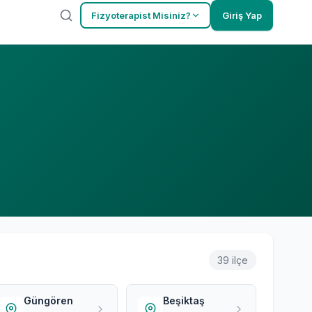
Fizyoterapist Misiniz?
Giriş Yap
39 ilçe
Güngören
Beşiktaş