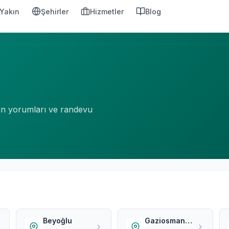
Yakın
Şehirler
Hizmetler
Blog
şan yorumları ve randevu
Beyoğlu
Gaziosmanpaşa