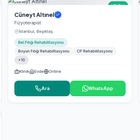
Online
Cüneyt Altınel
Fizyoterapist
İstanbul, Beşiktaş
Bel Fıtığı Rehabilitasyonu
Boyun Fıtığı Rehabilitasyonu
CP Rehabilitasyonu
+10
Klinik
Evde
Online
Ara
WhatsApp