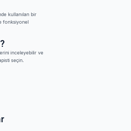
nde kullanılan bir
ve fonksiyonel
r?
rini inceleyebilir ve
isti seçin.
ar