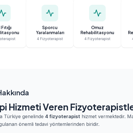
 Fıtığı
Sporcu
Omuz
litasyonu
Yaralanmaları
Rehabilitasyonu
Re
oterapist
4 Fizyoterapist
4 Fizyoterapist
Hakkında
pi Hizmeti Veren Fizyoterapistl
a Türkiye genelinde
4 fizyoterapist
hizmet vermektedir. Ma
gulanan önemli tedavi yöntemlerinden biridir.