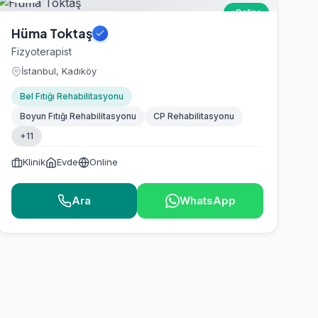
Online
Hüma Toktaş
Fizyoterapist
İstanbul, Kadıköy
Bel Fıtığı Rehabilitasyonu
Boyun Fıtığı Rehabilitasyonu
CP Rehabilitasyonu
+11
Klinik
Evde
Online
Ara
WhatsApp