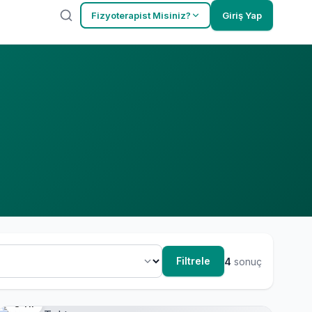
Fizyoterapist Misiniz?
Giriş Yap
Filtrele
4
sonuç
3 Yıl