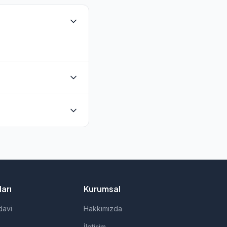
 doğrudan telefon
arı
Kurumsal
davi
Hakkımızda
İletişim