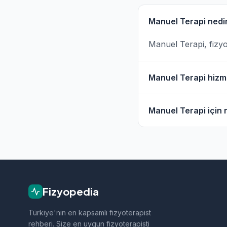
Manuel Terapi nedi
Manuel Terapi, fizyo
Manuel Terapi hizme
Türkiye genelinde 4 
Manuel Terapi için n
Fizyopedia'da Manuel
veya WhatsApp ile ile
Fizyopedia
Türkiye'nin en kapsamlı fizyoterapist
rehberi. Size en uygun fizyoterapisti