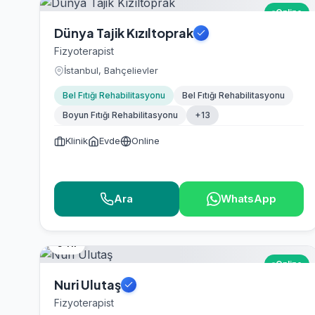
Online
Dünya Tajik Kızıltoprak
Fizyoterapist
İstanbul, Bahçelievler
Bel Fıtığı Rehabilitasyonu
Bel Fıtığı Rehabilitasyonu
Boyun Fıtığı Rehabilitasyonu
+13
Klinik
Evde
Online
Ara
WhatsApp
5 Yıl
Online
Nuri Ulutaş
Fizyoterapist