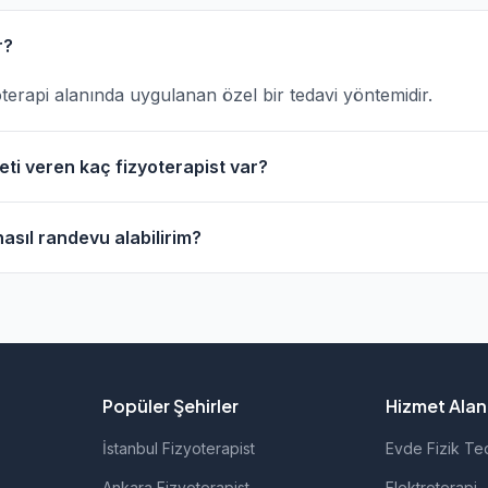
r?
terapi alanında uygulanan özel bir tedavi yöntemidir.
ti veren kaç fizyoterapist var?
fizyoterapist Manuel Terapi alanında hizmet vermektedir.
asıl randevu alabilirim?
 Terapi alanında fizyoterapistlerin profillerini inceleyerek
tişime geçebilirsiniz.
Popüler Şehirler
Hizmet Alanl
İstanbul Fizyoterapist
Evde Fizik Te
Ankara Fizyoterapist
Elektroterapi