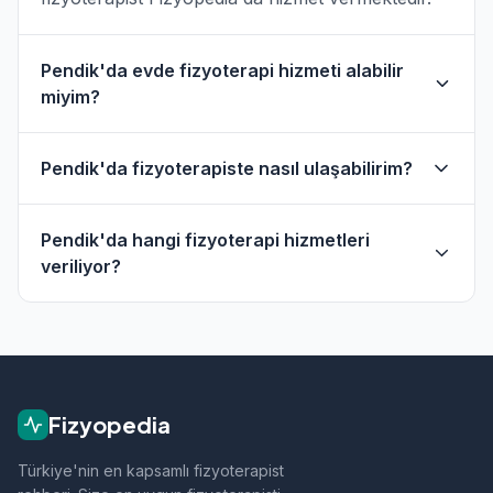
Pendik'da evde fizyoterapi hizmeti alabilir
miyim?
Evet, Pendik ve çevresinde evde fizik tedavi
Pendik'da fizyoterapiste nasıl ulaşabilirim?
hizmeti sunan fizyoterapistler bulunmaktadır.
Evde hizmet filtresini kullanarak bu
Pendik'daki fizyoterapistlerin profil sayfasından
fizyoterapistleri bulabilirsiniz.
Pendik'da hangi fizyoterapi hizmetleri
telefon veya WhatsApp ile doğrudan iletişime
veriliyor?
geçebilirsiniz.
Pendik bölgesindeki fizyoterapistlerimiz;
ortopedik rehabilitasyon, manuel terapi, evde
fizik tedavi, sporcu sağlığı ve nörolojik
rehabilitasyon gibi alanlarda hizmet vermektedir.
Fizyopedia
Türkiye'nin en kapsamlı fizyoterapist