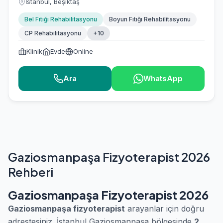
İstanbul, Beşiktaş
Bel Fıtığı Rehabilitasyonu
Boyun Fıtığı Rehabilitasyonu
CP Rehabilitasyonu
+10
Klinik
Evde
Online
Ara
WhatsApp
Gaziosmanpaşa Fizyoterapist 2026
Rehberi
Gaziosmanpaşa Fizyoterapist 2026
Gaziosmanpaşa fizyoterapist
arayanlar için doğru
adrestesiniz. İstanbul Gaziosmanpaşa bölgesinde
2