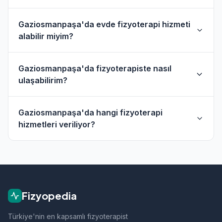
Gaziosmanpaşa'da evde fizyoterapi hizmeti
alabilir miyim?
Evet, Gaziosmanpaşa ve çevresinde evde fizik
Gaziosmanpaşa'da fizyoterapiste nasıl
tedavi hizmeti sunan fizyoterapistler
ulaşabilirim?
bulunmaktadır. Evde hizmet filtresini kullanarak
bu fizyoterapistleri bulabilirsiniz.
Gaziosmanpaşa'daki fizyoterapistlerin profil
Gaziosmanpaşa'da hangi fizyoterapi
sayfasından telefon veya WhatsApp ile
hizmetleri veriliyor?
doğrudan iletişime geçebilirsiniz.
Gaziosmanpaşa bölgesindeki fizyoterapistlerimiz;
ortopedik rehabilitasyon, manuel terapi, evde
fizik tedavi, sporcu sağlığı ve nörolojik
rehabilitasyon gibi alanlarda hizmet vermektedir.
Fizyopedia
Türkiye'nin en kapsamlı fizyoterapist