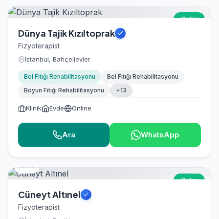
Online
Dünya Tajik Kızıltoprak
Fizyoterapist
İstanbul, Bahçelievler
Bel Fıtığı Rehabilitasyonu
Bel Fıtığı Rehabilitasyonu
Boyun Fıtığı Rehabilitasyonu
+13
Klinik
Evde
Online
Ara
WhatsApp
5 Yıl
Online
Cüneyt Altınel
Fizyoterapist