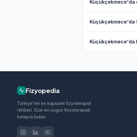
Küçükçekmece'da ev
Evet, Küçükçekmece v
Küçükçekmece'da fiz
Evde hizmet filtresini
Küçükçekmece'daki f
Küçükçekmece'da han
iletişime geçebilirsini
Küçükçekmece bölgesi
tedavi, sporcu sağlığ
Fizyopedia
Türkiye'nin en kapsamlı fizyoterapist
rehberi. Size en uygun fizyoterapisti
kolayca bulun.