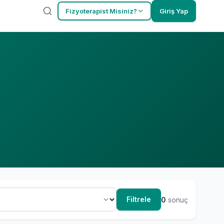
Fizyoterapist Misiniz?
Giriş Yap
Filtrele
0
sonuç