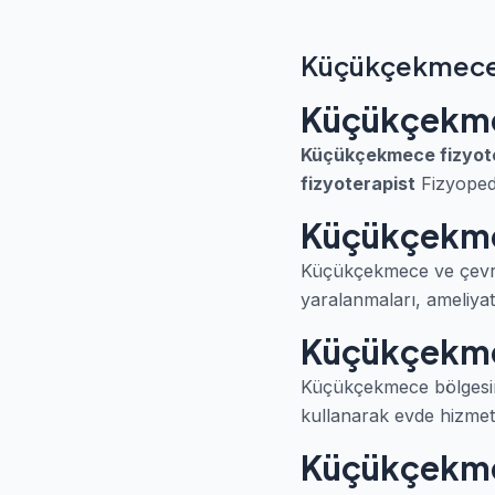
Küçükçekmece 
Küçükçekme
Küçükçekmece fizyot
fizyoterapist
Fizyopedi
Küçükçekmec
Küçükçekmece ve çevres
yaralanmaları, ameliyat 
Küçükçekmec
Küçükçekmece bölges
kullanarak evde hizmet v
Küçükçekmec