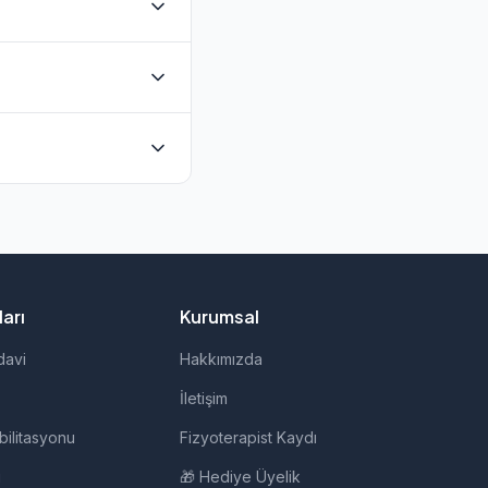
ler bulunmaktadır.
p ile doğrudan
l terapi, evde fizik
ir.
arı
Kurumsal
davi
Hakkımızda
İletişim
bilitasyonu
Fizyoterapist Kaydı
i
🎁 Hediye Üyelik