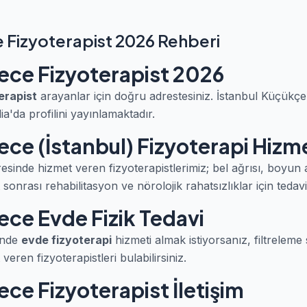
Fizyoterapist 2026 Rehberi
ce Fizyoterapist 2026
erapist
arayanlar için doğru adrestesiniz. İstanbul Küçük
a'da profilini yayınlamaktadır.
e (İstanbul) Fizyoterapi Hizme
inde hizmet veren fizyoterapistlerimiz; bel ağrısı, boyun a
sonrası rehabilitasyon ve nörolojik rahatsızlıklar için tedav
e Evde Fizik Tedavi
inde
evde fizyoterapi
hizmeti almak istiyorsanız, filtreleme
eren fizyoterapistleri bulabilirsiniz.
e Fizyoterapist İletişim