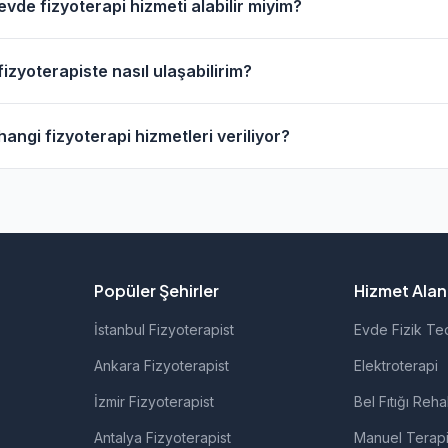
de fizyoterapi hizmeti alabilir miyim?
e çevresinde evde fizik tedavi hizmeti sunan fizyoterapist
yoterapiste nasıl ulaşabilirim?
 kullanarak bu fizyoterapistleri bulabilirsiniz.
izyoterapistlerin profil sayfasından telefon veya WhatsAp
gi fizyoterapi hizmetleri veriliyor?
z.
ndeki fizyoterapistlerimiz; ortopedik rehabilitasyon, manue
ı ve nörolojik rehabilitasyon gibi alanlarda hizmet vermekted
Popüler Şehirler
Hizmet Alanl
İstanbul Fizyoterapist
Evde Fizik Te
Ankara Fizyoterapist
Elektroterapi
İzmir Fizyoterapist
Bel Fıtığı Reha
Antalya Fizyoterapist
Manuel Terap