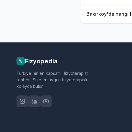
Bakırköy'daki fizyot
Bakırköy'da hangi fi
geçebilirsiniz.
Bakırköy bölgesindeki
sporcu sağlığı ve nö
Fizyopedia
Türkiye'nin en kapsamlı fizyoterapist
rehberi. Size en uygun fizyoterapisti
kolayca bulun.