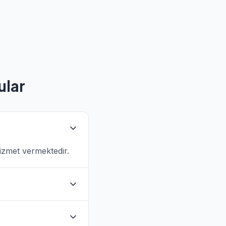
ular
hizmet vermektedir.
ulunmaktadır. Evde