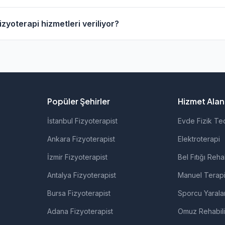
erapistlerin profil sayfasından telefon veya WhatsApp ile do
zyoterapi hizmetleri veriliyor?
 fizyoterapistlerimiz; ortopedik rehabilitasyon, manuel terap
rolojik rehabilitasyon gibi alanlarda hizmet vermektedir.
Popüler Şehirler
Hizmet Alanl
İstanbul Fizyoterapist
Evde Fizik Te
Ankara Fizyoterapist
Elektroterapi
İzmir Fizyoterapist
Bel Fıtığı Reha
Antalya Fizyoterapist
Manuel Terap
Bursa Fizyoterapist
Sporcu Yarala
Adana Fizyoterapist
Omuz Rehabil