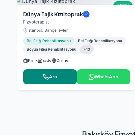
Online
Dünya Tajik Kızıltoprak
Fizyoterapist
İstanbul, Bahçelievler
Bel Fıtığı Rehabilitasyonu
Bel Fıtığı Rehabilitasyonu
Boyun Fıtığı Rehabilitasyonu
+13
Klinik
Evde
Online
Ara
WhatsApp
Bakırköy Fizyo