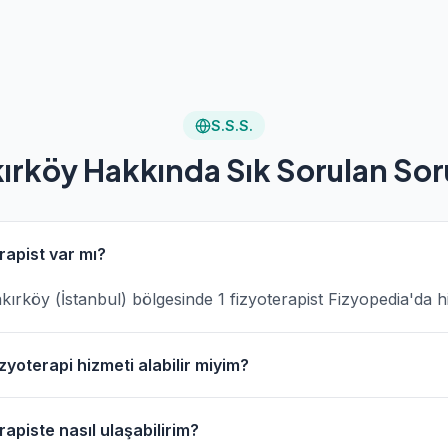
S.S.S.
ırköy Hakkında Sık Sorulan Sor
rapist var mı?
Bakırköy (İstanbul) bölgesinde 1 fizyoterapist Fizyopedia'da 
zyoterapi hizmeti alabilir miyim?
vresinde evde fizik tedavi hizmeti sunan fizyoterapistler b
apiste nasıl ulaşabilirim?
anarak bu fizyoterapistleri bulabilirsiniz.