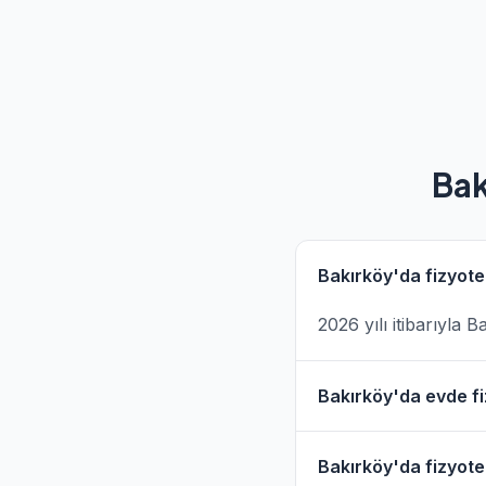
Bak
Bakırköy'da fizyote
2026 yılı itibarıyla 
Bakırköy'da evde fi
Evet, Bakırköy ve çe
Bakırköy'da fizyoter
hizmet filtresini kull