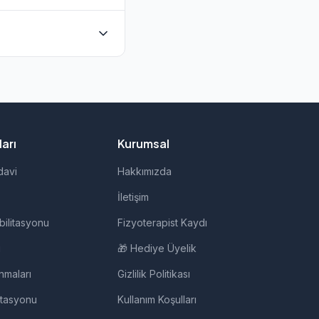
ğrudan iletişime
i, evde fizik tedavi,
arı
Kurumsal
davi
Hakkımızda
İletişim
bilitasyonu
Fizyoterapist Kaydı
i
🎁 Hediye Üyelik
nmaları
Gizlilik Politikası
itasyonu
Kullanım Koşulları