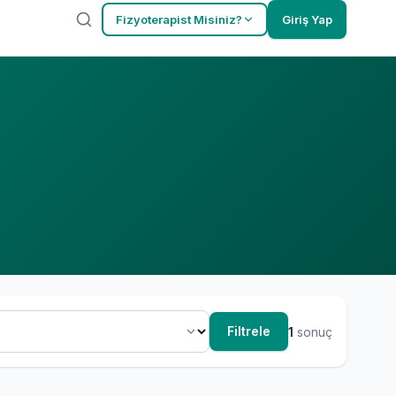
Fizyoterapist Misiniz?
Giriş Yap
Filtrele
1
sonuç