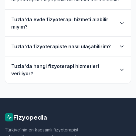
Tuzla'da evde fizyoterapi hizmeti alabilir
miyim?
Evet, Tuzla ve çevresinde evde fizik tedavi
Tuzla'da fizyoterapiste nasıl ulaşabilirim?
hizmeti sunan fizyoterapistler bulunmaktadır.
Evde hizmet filtresini kullanarak bu
Tuzla'daki fizyoterapistlerin profil sayfasından
fizyoterapistleri bulabilirsiniz.
Tuzla'da hangi fizyoterapi hizmetleri
telefon veya WhatsApp ile doğrudan iletişime
veriliyor?
geçebilirsiniz.
Tuzla bölgesindeki fizyoterapistlerimiz; ortopedik
rehabilitasyon, manuel terapi, evde fizik tedavi,
sporcu sağlığı ve nörolojik rehabilitasyon gibi
alanlarda hizmet vermektedir.
Fizyopedia
Türkiye'nin en kapsamlı fizyoterapist