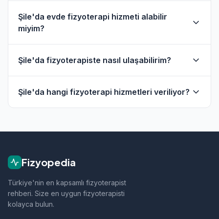
Şile'da evde fizyoterapi hizmeti alabilir
miyim?
Evet, Şile ve çevresinde evde fizik tedavi hizmeti
Şile'da fizyoterapiste nasıl ulaşabilirim?
sunan fizyoterapistler bulunmaktadır. Evde
hizmet filtresini kullanarak bu fizyoterapistleri
Şile'daki fizyoterapistlerin profil sayfasından
bulabilirsiniz.
Şile'da hangi fizyoterapi hizmetleri veriliyor?
telefon veya WhatsApp ile doğrudan iletişime
geçebilirsiniz.
Şile bölgesindeki fizyoterapistlerimiz; ortopedik
rehabilitasyon, manuel terapi, evde fizik tedavi,
sporcu sağlığı ve nörolojik rehabilitasyon gibi
alanlarda hizmet vermektedir.
Fizyopedia
Türkiye'nin en kapsamlı fizyoterapist
rehberi. Size en uygun fizyoterapisti
kolayca bulun.