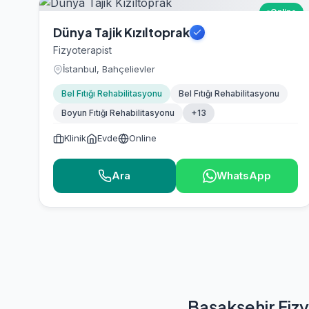
Online
Dünya Tajik Kızıltoprak
Fizyoterapist
İstanbul, Bahçelievler
Bel Fıtığı Rehabilitasyonu
Bel Fıtığı Rehabilitasyonu
Boyun Fıtığı Rehabilitasyonu
+13
Klinik
Evde
Online
Ara
WhatsApp
Başakşehir Fiz