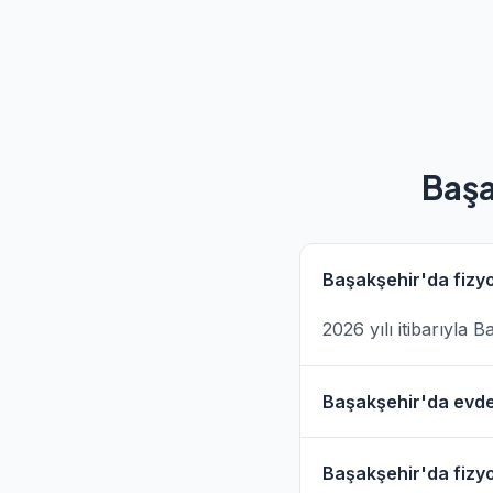
Başa
Başakşehir'da fizyo
2026 yılı itibarıyla 
Başakşehir'da evde 
Evet, Başakşehir ve 
Başakşehir'da fizyo
hizmet filtresini kull