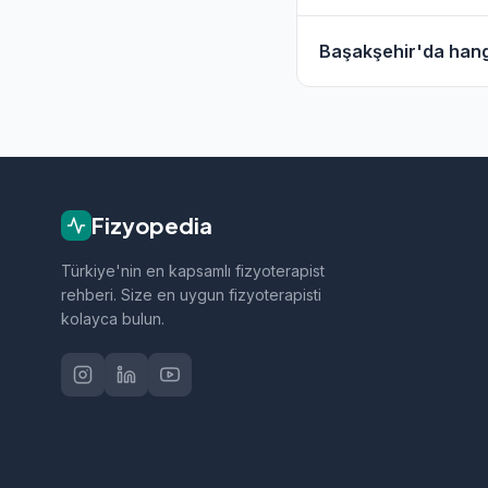
Başakşehir'daki fizy
Başakşehir'da hangi
geçebilirsiniz.
Başakşehir bölgesinde
tedavi, sporcu sağlığ
Fizyopedia
Türkiye'nin en kapsamlı fizyoterapist
rehberi. Size en uygun fizyoterapisti
kolayca bulun.