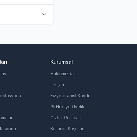
doğrudan iletişime
rapi, evde fizik
ir.
arı
Kurumsal
davi
Hakkımızda
İletişim
bilitasyonu
Fizyoterapist Kaydı
i
🎁 Hediye Üyelik
nmaları
Gizlilik Politikası
itasyonu
Kullanım Koşulları