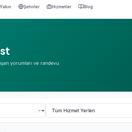
Yakın
Şehirler
Hizmetler
Blog
st
anışan yorumları ve randevu