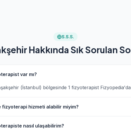
S.S.S.
kşehir Hakkında Sık Sorulan So
terapist var mı?
Başakşehir (İstanbul) bölgesinde 1 fizyoterapist Fizyopedia'd
fizyoterapi hizmeti alabilir miyim?
çevresinde evde fizik tedavi hizmeti sunan fizyoterapistler
terapiste nasıl ulaşabilirim?
anarak bu fizyoterapistleri bulabilirsiniz.