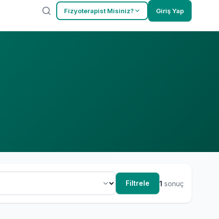
Fizyoterapist Misiniz?
Giriş Yap
Filtrele
1
sonuç