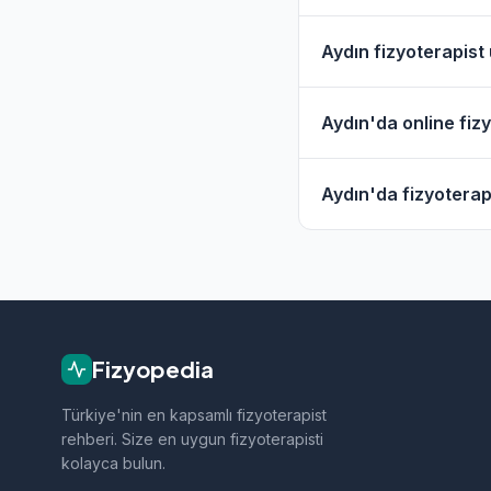
Evet, Aydın'da birço
Aydın fizyoterapist
Hizmet" filtresini ku
Aydın'da fizyoterapi
Aydın'da online fiz
değişmektedir. Güncel
iletişime geçebilirsini
Evet, Aydın'daki baz
Aydın'da fizyoterap
vermektedir. Online h
Fizyopedia'da Aydın'
doğrudan iletişime g
Fizyopedia
Türkiye'nin en kapsamlı fizyoterapist
rehberi. Size en uygun fizyoterapisti
kolayca bulun.