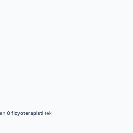
ren
0 fizyoterapisti
tek