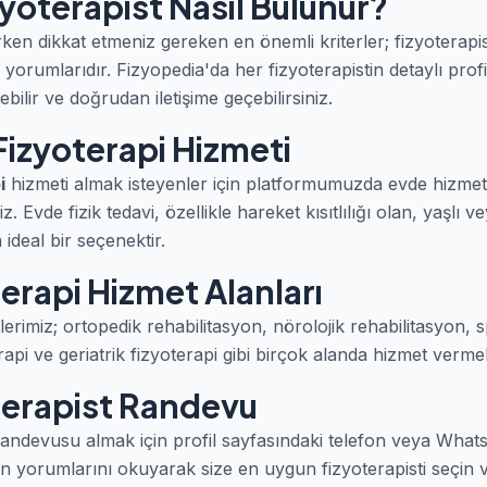
yoterapist Nasıl Bulunur?
rken dikkat etmeniz gereken en önemli kriterler; fizyoterapis
yorumlarıdır. Fizyopedia'da her fizyoterapistin detaylı profil
ilir ve doğrudan iletişime geçebilirsiniz.
Fizyoterapi Hizmeti
i
hizmeti almak isteyenler için platformumuzda evde hizmet 
niz. Evde fizik tedavi, özellikle hareket kısıtlılığı olan, yaşlı 
ideal bir seçenektir.
erapi Hizmet Alanları
tlerimiz; ortopedik rehabilitasyon, nörolojik rehabilitasyon,
erapi ve geriatrik fizyoterapi gibi birçok alanda hizmet vermek
terapist Randevu
 randevusu almak için profil sayfasındaki telefon veya Wh
ışan yorumlarını okuyarak size en uygun fizyoterapisti seçi