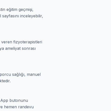
tin eğitim geçmişi,
 sayfasını inceleyebilir,
veren fizyoterapistleri
veya ameliyat sonrası
 sporcu sağlığı, manuel
tedir.
atsApp butonunu
n ve hemen randevu