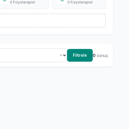
0 Fizyoterapist
0 Fizyoterapist
Filtrele
0
sonuç