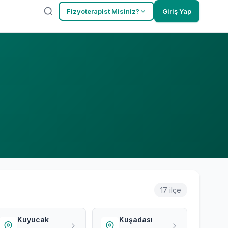
Fizyoterapist Misiniz?
Giriş Yap
17 ilçe
Kuyucak
Kuşadası