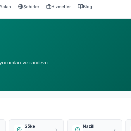
Yakın
Şehirler
Hizmetler
Blog
n yorumları ve randevu
Söke
Nazilli