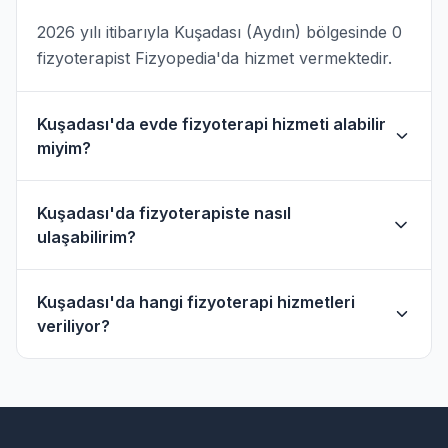
2026 yılı itibarıyla Kuşadası (Aydın) bölgesinde 0
fizyoterapist Fizyopedia'da hizmet vermektedir.
Kuşadası'da evde fizyoterapi hizmeti alabilir
miyim?
Evet, Kuşadası ve çevresinde evde fizik tedavi
Kuşadası'da fizyoterapiste nasıl
hizmeti sunan fizyoterapistler bulunmaktadır.
ulaşabilirim?
Evde hizmet filtresini kullanarak bu
fizyoterapistleri bulabilirsiniz.
Kuşadası'daki fizyoterapistlerin profil sayfasından
Kuşadası'da hangi fizyoterapi hizmetleri
telefon veya WhatsApp ile doğrudan iletişime
veriliyor?
geçebilirsiniz.
Kuşadası bölgesindeki fizyoterapistlerimiz;
ortopedik rehabilitasyon, manuel terapi, evde
fizik tedavi, sporcu sağlığı ve nörolojik