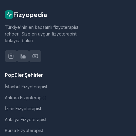
fizik tedavi, sporcu sağlığı ve nörolojik
rehabilitasyon gibi alanlarda hizmet vermektedir.
Fizyopedia
Türkiye'nin en kapsamlı fizyoterapist
rehberi. Size en uygun fizyoterapisti
kolayca bulun.
Popüler Şehirler
İstanbul Fizyoterapist
Ankara Fizyoterapist
İzmir Fizyoterapist
Antalya Fizyoterapist
Bursa Fizyoterapist