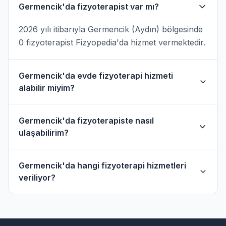
Germencik'da fizyoterapist var mı?
2026 yılı itibarıyla Germencik (Aydın) bölgesinde
0 fizyoterapist Fizyopedia'da hizmet vermektedir.
Germencik'da evde fizyoterapi hizmeti
alabilir miyim?
Evet, Germencik ve çevresinde evde fizik tedavi
Germencik'da fizyoterapiste nasıl
hizmeti sunan fizyoterapistler bulunmaktadır.
ulaşabilirim?
Evde hizmet filtresini kullanarak bu
fizyoterapistleri bulabilirsiniz.
Germencik'daki fizyoterapistlerin profil
Germencik'da hangi fizyoterapi hizmetleri
sayfasından telefon veya WhatsApp ile
veriliyor?
doğrudan iletişime geçebilirsiniz.
Germencik bölgesindeki fizyoterapistlerimiz;
ortopedik rehabilitasyon, manuel terapi, evde