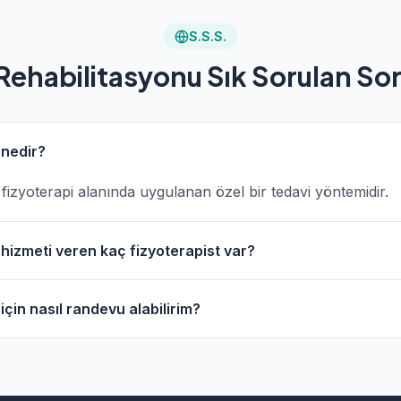
S.S.S.
Rehabilitasyonu Sık Sorulan Sor
 nedir?
fizyoterapi alanında uygulanan özel bir tedavi yöntemidir.
hizmeti veren kaç fizyoterapist var?
fizyoterapist CP Rehabilitasyonu alanında hizmet vermekted
çin nasıl randevu alabilirim?
abilitasyonu alanında fizyoterapistlerin profillerini incele
 ile iletişime geçebilirsiniz.