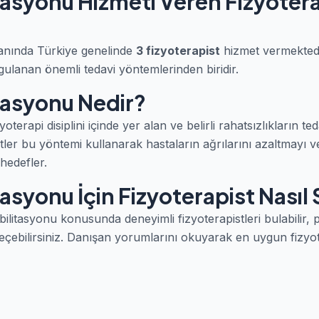
tasyonu Hizmeti Veren Fizyotera
anında Türkiye genelinde
3 fizyoterapist
hizmet vermektedi
gulanan önemli tedavi yöntemlerinden biridir.
tasyonu Nedir?
terapi disiplini içinde yer alan ve belirli rahatsızlıkların te
tler bu yöntemi kullanarak hastaların ağrılarını azaltmayı 
 hedefler.
asyonu İçin Fizyoterapist Nasıl S
itasyonu konusunda deneyimli fizyoterapistleri bulabilir, pro
eçebilirsiniz. Danışan yorumlarını okuyarak en uygun fizyote