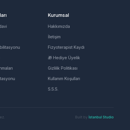
arı
Kurumsal
davi
Hakkımızda
İletişim
bilitasyonu
Fizyoterapist Kaydı
i
🎁 Hediye Üyelik
nmaları
Gizlilik Politikası
itasyonu
Kullanım Koşulları
S.S.S.
ez.
Built by
İstanbul Studio