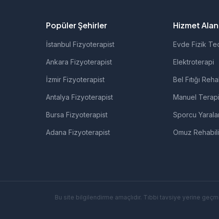
Popüler Şehirler
Hizmet Alanl
İstanbul Fizyoterapist
Evde Fizik Te
Ankara Fizyoterapist
Elektroterapi
İzmir Fizyoterapist
Bel Fıtığı Reha
Antalya Fizyoterapist
Manuel Terap
Bursa Fizyoterapist
Sporcu Yarala
Adana Fizyoterapist
Omuz Rehabil
Bu site bilgilendirme amaçlıdır. Tıbbi tavsiye yerine geçm