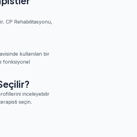
pistler
r. CP Rehabilitasyonu,
davisinde kullanılan bir
ve fonksiyonel
eçilir?
fillerini inceleyebilir
rapisti seçin.