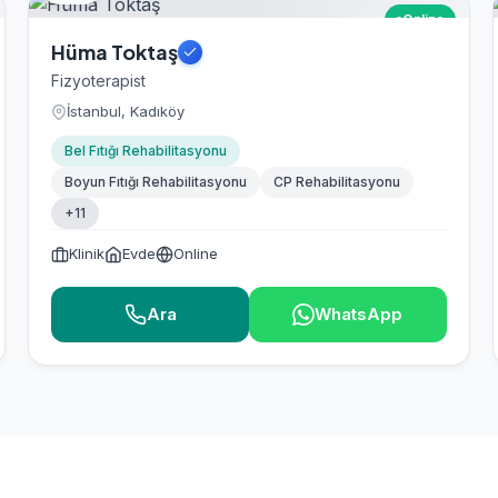
Online
Hüma Toktaş
Fizyoterapist
İstanbul, Kadıköy
Bel Fıtığı Rehabilitasyonu
Boyun Fıtığı Rehabilitasyonu
CP Rehabilitasyonu
+11
Klinik
Evde
Online
Ara
WhatsApp