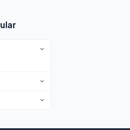
ular
ir.
yerek doğrudan