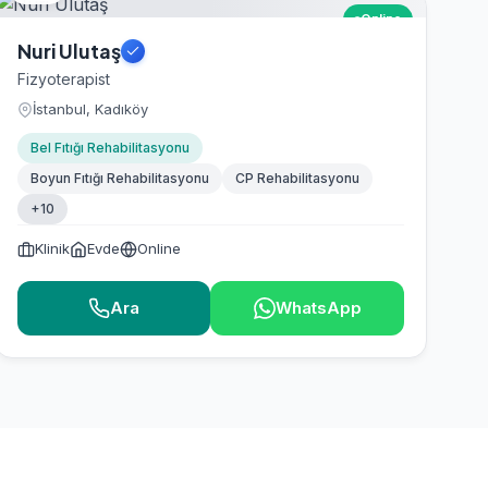
Online
Nuri Ulutaş
Fizyoterapist
İstanbul, Kadıköy
Bel Fıtığı Rehabilitasyonu
Boyun Fıtığı Rehabilitasyonu
CP Rehabilitasyonu
+10
Klinik
Evde
Online
Ara
WhatsApp