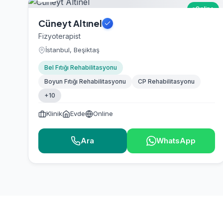
Online
Cüneyt Altınel
Fizyoterapist
İstanbul, Beşiktaş
Bel Fıtığı Rehabilitasyonu
Boyun Fıtığı Rehabilitasyonu
CP Rehabilitasyonu
+10
Klinik
Evde
Online
Ara
WhatsApp