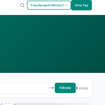
Fizyoterapist Misiniz?
Giriş Yap
Filtrele
3
sonuç
5 Yıl