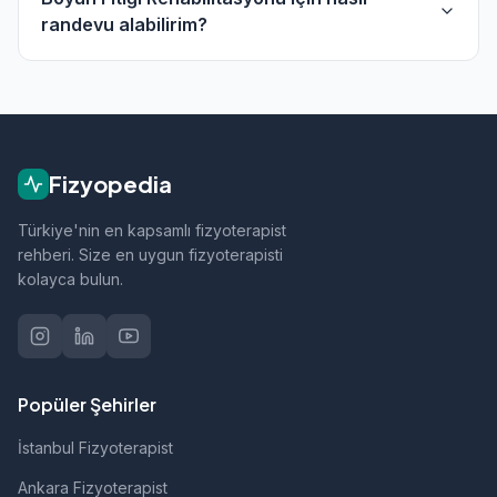
Rehabilitasyonu alanında hizmet vermektedir.
randevu alabilirim?
Fizyopedia'da Boyun Fıtığı Rehabilitasyonu
alanında fizyoterapistlerin profillerini inceleyerek
doğrudan telefon veya WhatsApp ile iletişime
geçebilirsiniz.
Fizyopedia
Türkiye'nin en kapsamlı fizyoterapist
rehberi. Size en uygun fizyoterapisti
kolayca bulun.
Popüler Şehirler
İstanbul Fizyoterapist
Ankara Fizyoterapist