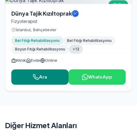
Online
Dünya Tajik Kızıltoprak
Fizyoterapist
İstanbul, Bahçelievler
Bel Fıtığı Rehabilitasyonu
Bel Fıtığı Rehabilitasyonu
Boyun Fıtığı Rehabilitasyonu
+13
Klinik
Evde
Online
Ara
WhatsApp
Diğer Hizmet Alanları