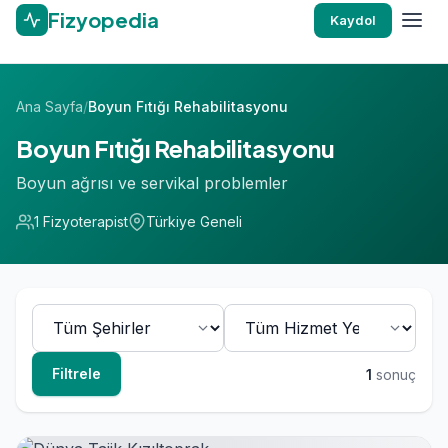
Fizyopedia
Kaydol
Ana Sayfa
/
Boyun Fıtığı Rehabilitasyonu
Boyun Fıtığı Rehabilitasyonu
Boyun ağrısı ve servikal problemler
1 Fizyoterapist
Türkiye Geneli
Filtrele
1
sonuç