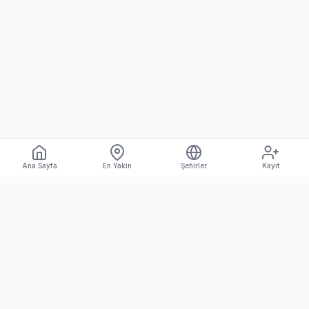
Ana Sayfa
En Yakın
Şehirler
Kayıt
Fizyopedia
Türkiye'nin en kapsamlı fizyoterapist
rehberi. Size en uygun fizyoterapisti
kolayca bulun.