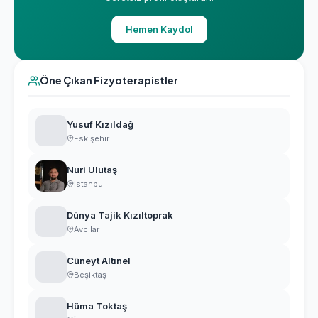
Hemen Kaydol
Öne Çıkan Fizyoterapistler
Yusuf Kızıldağ
Eskişehir
Nuri Ulutaş
İstanbul
Dünya Tajik Kızıltoprak
Avcılar
Cüneyt Altınel
Beşiktaş
Hüma Toktaş