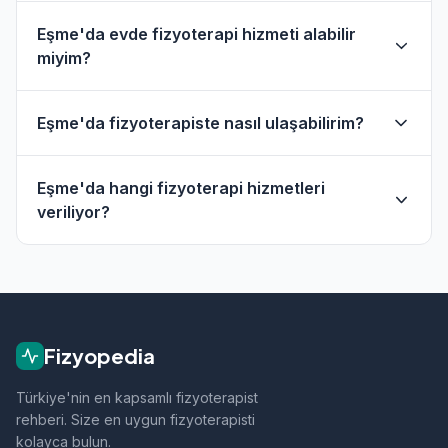
Eşme'da evde fizyoterapi hizmeti alabilir
miyim?
Evet, Eşme ve çevresinde evde fizik tedavi
Eşme'da fizyoterapiste nasıl ulaşabilirim?
hizmeti sunan fizyoterapistler bulunmaktadır.
Evde hizmet filtresini kullanarak bu
Eşme'daki fizyoterapistlerin profil sayfasından
fizyoterapistleri bulabilirsiniz.
Eşme'da hangi fizyoterapi hizmetleri
telefon veya WhatsApp ile doğrudan iletişime
veriliyor?
geçebilirsiniz.
Eşme bölgesindeki fizyoterapistlerimiz; ortopedik
rehabilitasyon, manuel terapi, evde fizik tedavi,
sporcu sağlığı ve nörolojik rehabilitasyon gibi
alanlarda hizmet vermektedir.
Fizyopedia
Türkiye'nin en kapsamlı fizyoterapist
rehberi. Size en uygun fizyoterapisti
kolayca bulun.