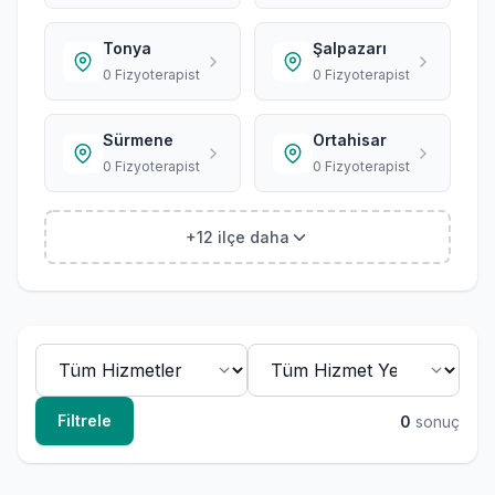
Tonya
Şalpazarı
0 Fizyoterapist
0 Fizyoterapist
Sürmene
Ortahisar
0 Fizyoterapist
0 Fizyoterapist
+12 ilçe daha
Filtrele
0
sonuç