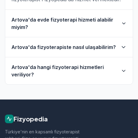
Artova'da evde fizyoterapi hizmeti alabilir
miyim?
Evet, Artova ve çevresinde evde fizik tedavi
Artova'da fizyoterapiste nasıl ulaşabilirim?
hizmeti sunan fizyoterapistler bulunmaktadır.
Evde hizmet filtresini kullanarak bu
Artova'daki fizyoterapistlerin profil sayfasından
fizyoterapistleri bulabilirsiniz.
Artova'da hangi fizyoterapi hizmetleri
telefon veya WhatsApp ile doğrudan iletişime
veriliyor?
geçebilirsiniz.
Artova bölgesindeki fizyoterapistlerimiz;
ortopedik rehabilitasyon, manuel terapi, evde
fizik tedavi, sporcu sağlığı ve nörolojik
rehabilitasyon gibi alanlarda hizmet vermektedir.
Fizyopedia
Türkiye'nin en kapsamlı fizyoterapist