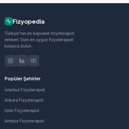
ortopedik rehabilitasyon, manuel terapi, evde
fizik tedavi, sporcu sağlığı ve nörolojik
rehabilitasyon gibi alanlarda hizmet vermektedir.
Fizyopedia
Türkiye'nin en kapsamlı fizyoterapist
rehberi. Size en uygun fizyoterapisti
kolayca bulun.
Popüler Şehirler
İstanbul Fizyoterapist
Ankara Fizyoterapist
İzmir Fizyoterapist
Antalya Fizyoterapist