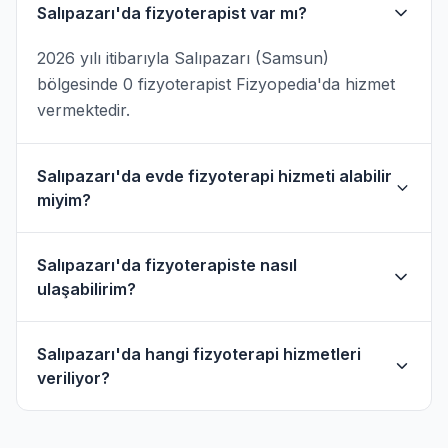
Salıpazarı'da fizyoterapist var mı?
2026 yılı itibarıyla Salıpazarı (Samsun)
bölgesinde 0 fizyoterapist Fizyopedia'da hizmet
vermektedir.
Salıpazarı'da evde fizyoterapi hizmeti alabilir
miyim?
Evet, Salıpazarı ve çevresinde evde fizik tedavi
Salıpazarı'da fizyoterapiste nasıl
hizmeti sunan fizyoterapistler bulunmaktadır.
ulaşabilirim?
Evde hizmet filtresini kullanarak bu
fizyoterapistleri bulabilirsiniz.
Salıpazarı'daki fizyoterapistlerin profil
Salıpazarı'da hangi fizyoterapi hizmetleri
sayfasından telefon veya WhatsApp ile
veriliyor?
doğrudan iletişime geçebilirsiniz.
Salıpazarı bölgesindeki fizyoterapistlerimiz;