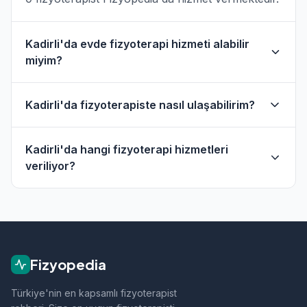
Kadirli'da evde fizyoterapi hizmeti alabilir
miyim?
Evet, Kadirli ve çevresinde evde fizik tedavi
Kadirli'da fizyoterapiste nasıl ulaşabilirim?
hizmeti sunan fizyoterapistler bulunmaktadır.
Evde hizmet filtresini kullanarak bu
Kadirli'daki fizyoterapistlerin profil sayfasından
fizyoterapistleri bulabilirsiniz.
Kadirli'da hangi fizyoterapi hizmetleri
telefon veya WhatsApp ile doğrudan iletişime
veriliyor?
geçebilirsiniz.
Kadirli bölgesindeki fizyoterapistlerimiz; ortopedik
rehabilitasyon, manuel terapi, evde fizik tedavi,
sporcu sağlığı ve nörolojik rehabilitasyon gibi
alanlarda hizmet vermektedir.
Fizyopedia
Türkiye'nin en kapsamlı fizyoterapist