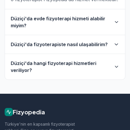
Düziçi'da evde fizyoterapi hizmeti alabilir
miyim?
Evet, Düziçi ve çevresinde evde fizik tedavi
Düziçi'da fizyoterapiste nasıl ulaşabilirim?
hizmeti sunan fizyoterapistler bulunmaktadır.
Evde hizmet filtresini kullanarak bu
Düziçi'daki fizyoterapistlerin profil sayfasından
fizyoterapistleri bulabilirsiniz.
Düziçi'da hangi fizyoterapi hizmetleri
telefon veya WhatsApp ile doğrudan iletişime
veriliyor?
geçebilirsiniz.
Düziçi bölgesindeki fizyoterapistlerimiz; ortopedik
rehabilitasyon, manuel terapi, evde fizik tedavi,
sporcu sağlığı ve nörolojik rehabilitasyon gibi
alanlarda hizmet vermektedir.
Fizyopedia
Türkiye'nin en kapsamlı fizyoterapist