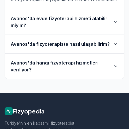
Avanos'da evde fizyoterapi hizmeti alabilir
miyim?
Evet, Avanos ve çevresinde evde fizik tedavi
Avanos'da fizyoterapiste nasıl ulaşabilirim?
hizmeti sunan fizyoterapistler bulunmaktadır.
Evde hizmet filtresini kullanarak bu
Avanos'daki fizyoterapistlerin profil sayfasından
fizyoterapistleri bulabilirsiniz.
Avanos'da hangi fizyoterapi hizmetleri
telefon veya WhatsApp ile doğrudan iletişime
veriliyor?
geçebilirsiniz.
Avanos bölgesindeki fizyoterapistlerimiz;
ortopedik rehabilitasyon, manuel terapi, evde
fizik tedavi, sporcu sağlığı ve nörolojik
rehabilitasyon gibi alanlarda hizmet vermektedir.
Fizyopedia
Türkiye'nin en kapsamlı fizyoterapist