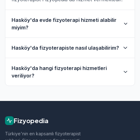
Hasköy'da evde fizyoterapi hizmeti alabilir
miyim?
Evet, Hasköy ve çevresinde evde fizik tedavi
Hasköy'da fizyoterapiste nasıl ulaşabilirim?
hizmeti sunan fizyoterapistler bulunmaktadır.
Evde hizmet filtresini kullanarak bu
Hasköy'daki fizyoterapistlerin profil sayfasından
fizyoterapistleri bulabilirsiniz.
Hasköy'da hangi fizyoterapi hizmetleri
telefon veya WhatsApp ile doğrudan iletişime
veriliyor?
geçebilirsiniz.
Hasköy bölgesindeki fizyoterapistlerimiz;
ortopedik rehabilitasyon, manuel terapi, evde
fizik tedavi, sporcu sağlığı ve nörolojik
rehabilitasyon gibi alanlarda hizmet vermektedir.
Fizyopedia
Türkiye'nin en kapsamlı fizyoterapist