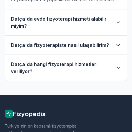
Datça'da evde fizyoterapi hizmeti alabilir
miyim?
Evet, Datça ve çevresinde evde fizik tedavi
Datça'da fizyoterapiste nasıl ulaşabilirim?
hizmeti sunan fizyoterapistler bulunmaktadır.
Evde hizmet filtresini kullanarak bu
Datça'daki fizyoterapistlerin profil sayfasından
fizyoterapistleri bulabilirsiniz.
Datça'da hangi fizyoterapi hizmetleri
telefon veya WhatsApp ile doğrudan iletişime
veriliyor?
geçebilirsiniz.
Datça bölgesindeki fizyoterapistlerimiz; ortopedik
rehabilitasyon, manuel terapi, evde fizik tedavi,
sporcu sağlığı ve nörolojik rehabilitasyon gibi
alanlarda hizmet vermektedir.
Fizyopedia
Türkiye'nin en kapsamlı fizyoterapist