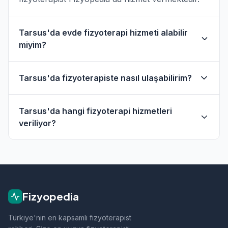
Tarsus'da evde fizyoterapi hizmeti alabilir
miyim?
Evet, Tarsus ve çevresinde evde fizik tedavi
Tarsus'da fizyoterapiste nasıl ulaşabilirim?
hizmeti sunan fizyoterapistler bulunmaktadır.
Evde hizmet filtresini kullanarak bu
Tarsus'daki fizyoterapistlerin profil sayfasından
fizyoterapistleri bulabilirsiniz.
Tarsus'da hangi fizyoterapi hizmetleri
telefon veya WhatsApp ile doğrudan iletişime
veriliyor?
geçebilirsiniz.
Tarsus bölgesindeki fizyoterapistlerimiz;
ortopedik rehabilitasyon, manuel terapi, evde
fizik tedavi, sporcu sağlığı ve nörolojik
rehabilitasyon gibi alanlarda hizmet vermektedir.
Fizyopedia
Türkiye'nin en kapsamlı fizyoterapist