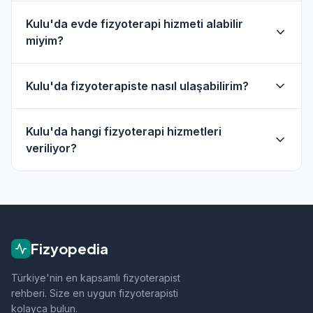
Kulu'da evde fizyoterapi hizmeti alabilir
miyim?
Evet, Kulu ve çevresinde evde fizik tedavi hizmeti
Kulu'da fizyoterapiste nasıl ulaşabilirim?
sunan fizyoterapistler bulunmaktadır. Evde
hizmet filtresini kullanarak bu fizyoterapistleri
Kulu'daki fizyoterapistlerin profil sayfasından
bulabilirsiniz.
Kulu'da hangi fizyoterapi hizmetleri
telefon veya WhatsApp ile doğrudan iletişime
veriliyor?
geçebilirsiniz.
Kulu bölgesindeki fizyoterapistlerimiz; ortopedik
rehabilitasyon, manuel terapi, evde fizik tedavi,
sporcu sağlığı ve nörolojik rehabilitasyon gibi
alanlarda hizmet vermektedir.
Fizyopedia
Türkiye'nin en kapsamlı fizyoterapist
rehberi. Size en uygun fizyoterapisti
kolayca bulun.