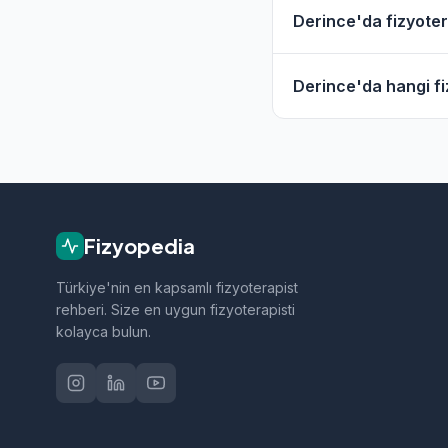
Evet, Derince ve çev
Derince'da fizyotera
hizmet filtresini kull
Derince'daki fizyote
Derince'da hangi fiz
geçebilirsiniz.
Derince bölgesindeki 
sporcu sağlığı ve nö
Fizyopedia
Türkiye'nin en kapsamlı fizyoterapist
rehberi. Size en uygun fizyoterapisti
kolayca bulun.