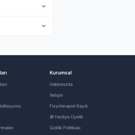
lunmaktadır. Evde
rudan iletişime
, evde fizik tedavi,
arı
Kurumsal
davi
Hakkımızda
İletişim
bilitasyonu
Fizyoterapist Kaydı
i
🎁 Hediye Üyelik
nmaları
Gizlilik Politikası