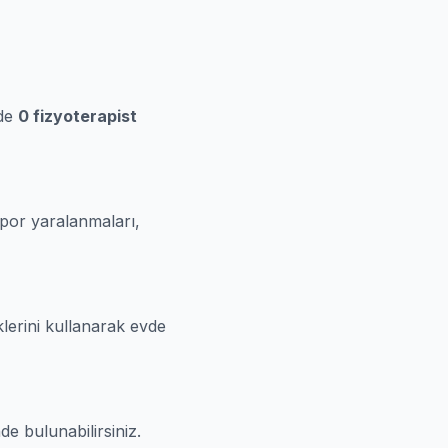
nde
0 fizyoterapist
spor yaralanmaları,
klerini kullanarak evde
de bulunabilirsiniz.