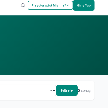
Fizyoterapist Misiniz?
Giriş Yap
Filtrele
0
sonuç