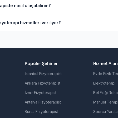
resinde evde fizik tedavi hizmeti sunan fizyoterapistler bu
piste nasıl ulaşabilirim?
anarak bu fizyoterapistleri bulabilirsiniz.
rapistlerin profil sayfasından telefon veya WhatsApp ile doğ
yoterapi hizmetleri veriliyor?
fizyoterapistlerimiz; ortopedik rehabilitasyon, manuel terapi
rolojik rehabilitasyon gibi alanlarda hizmet vermektedir.
Popüler Şehirler
Hizmet Alanl
İstanbul Fizyoterapist
Evde Fizik Te
Ankara Fizyoterapist
Elektroterapi
İzmir Fizyoterapist
Bel Fıtığı Reha
Antalya Fizyoterapist
Manuel Terap
Bursa Fizyoterapist
Sporcu Yarala