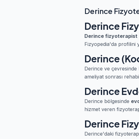
Derince Fizyot
Derince Fiz
Derince fizyoterapist
Fizyopedia'da profilini 
Derince (Koc
Derince ve çevresinde h
ameliyat sonrası rehabil
Derince Evde
Derince bölgesinde
evd
hizmet veren fizyoterapis
Derince Fizy
Derince'daki fizyoterap