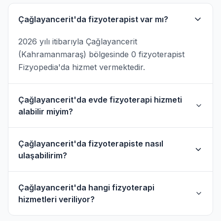
Çağlayancerit'da fizyoterapist var mı?
2026 yılı itibarıyla Çağlayancerit
(Kahramanmaraş) bölgesinde 0 fizyoterapist
Fizyopedia'da hizmet vermektedir.
Çağlayancerit'da evde fizyoterapi hizmeti
alabilir miyim?
Evet, Çağlayancerit ve çevresinde evde fizik
Çağlayancerit'da fizyoterapiste nasıl
tedavi hizmeti sunan fizyoterapistler
ulaşabilirim?
bulunmaktadır. Evde hizmet filtresini kullanarak
bu fizyoterapistleri bulabilirsiniz.
Çağlayancerit'daki fizyoterapistlerin profil
Çağlayancerit'da hangi fizyoterapi
sayfasından telefon veya WhatsApp ile
hizmetleri veriliyor?
doğrudan iletişime geçebilirsiniz.