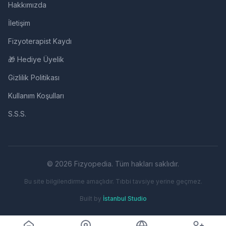
Hakkımızda
İletişim
Fizyoterapist Kaydı
🎁 Hediye Üyelik
Gizlilik Politikası
Kullanım Koşulları
S.S.S.
© 2026 Fizyopedia. Tüm hakları saklıdır.
Bu site bilgilendirme amaçlıdır. Tıbbi tavsiye yerine geçmez.
Built by
İstanbul Studio