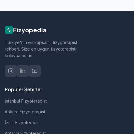
Çağlayancerit bölgesindeki fizyoterapistlerimiz;
ortopedik rehabilitasyon, manuel terapi, evde
fizik tedavi, sporcu sağlığı ve nörolojik
rehabilitasyon gibi alanlarda hizmet vermektedir.
Fizyopedia
Türkiye'nin en kapsamlı fizyoterapist
rehberi. Size en uygun fizyoterapisti
kolayca bulun.
Popüler Şehirler
İstanbul Fizyoterapist
Ankara Fizyoterapist
İzmir Fizyoterapist
Antalya Fizyoterapist