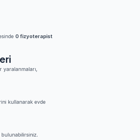
gesinde
0 fizyoterapist
eri
or yaralanmaları,
rini kullanarak evde
bulunabilirsiniz.