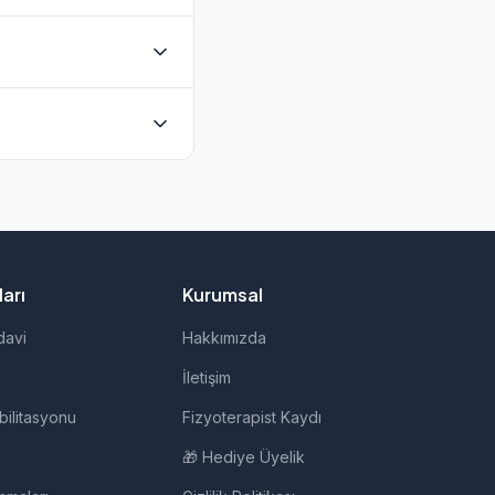
maktadır. Evde
dan iletişime
vde fizik tedavi,
arı
Kurumsal
davi
Hakkımızda
İletişim
bilitasyonu
Fizyoterapist Kaydı
i
🎁 Hediye Üyelik