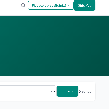
Fizyoterapist Misiniz?
Giriş Yap
Filtrele
0
sonuç