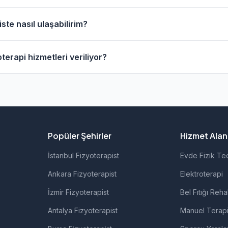
sinde evde fizik tedavi hizmeti sunan fizyoterapistler bulun
ste nasıl ulaşabilirim?
anarak bu fizyoterapistleri bulabilirsiniz.
pistlerin profil sayfasından telefon veya WhatsApp ile doğru
terapi hizmetleri veriliyor?
zyoterapistlerimiz; ortopedik rehabilitasyon, manuel terapi, e
rolojik rehabilitasyon gibi alanlarda hizmet vermektedir.
Popüler Şehirler
Hizmet Alanl
İstanbul Fizyoterapist
Evde Fizik Te
Ankara Fizyoterapist
Elektroterapi
İzmir Fizyoterapist
Bel Fıtığı Reha
Antalya Fizyoterapist
Manuel Terap