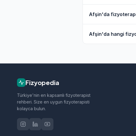
Evet, Afşin ve çevre
Afşin'da fizyoterapi
hizmet filtresini kull
Afşin'daki fizyotera
Afşin'da hangi fizyo
geçebilirsiniz.
Afşin bölgesindeki fi
sporcu sağlığı ve nö
Fizyopedia
Türkiye'nin en kapsamlı fizyoterapist
rehberi. Size en uygun fizyoterapisti
kolayca bulun.