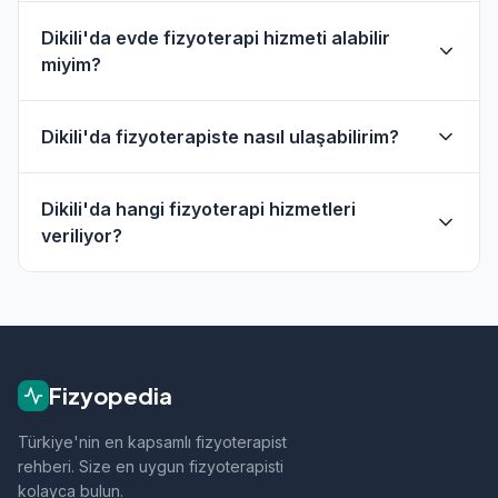
Dikili'da evde fizyoterapi hizmeti alabilir
miyim?
Evet, Dikili ve çevresinde evde fizik tedavi hizmeti
Dikili'da fizyoterapiste nasıl ulaşabilirim?
sunan fizyoterapistler bulunmaktadır. Evde
hizmet filtresini kullanarak bu fizyoterapistleri
Dikili'daki fizyoterapistlerin profil sayfasından
bulabilirsiniz.
Dikili'da hangi fizyoterapi hizmetleri
telefon veya WhatsApp ile doğrudan iletişime
veriliyor?
geçebilirsiniz.
Dikili bölgesindeki fizyoterapistlerimiz; ortopedik
rehabilitasyon, manuel terapi, evde fizik tedavi,
sporcu sağlığı ve nörolojik rehabilitasyon gibi
alanlarda hizmet vermektedir.
Fizyopedia
Türkiye'nin en kapsamlı fizyoterapist
rehberi. Size en uygun fizyoterapisti
kolayca bulun.