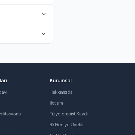
bulunmaktadır. Evde
doğrudan iletişime
api, evde fizik
ir.
arı
Kurumsal
davi
Hakkımızda
İletişim
bilitasyonu
Fizyoterapist Kaydı
i
🎁 Hediye Üyelik