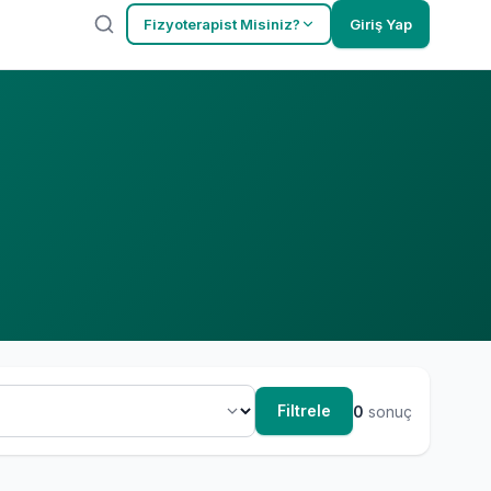
Fizyoterapist Misiniz?
Giriş Yap
Filtrele
0
sonuç