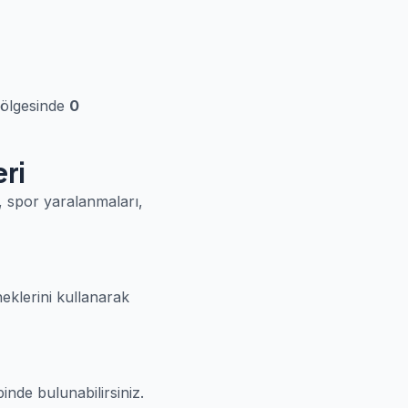
bölgesinde
0
ri
ı, spor yaralanmaları,
neklerini kullanarak
inde bulunabilirsiniz.