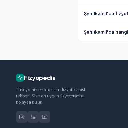
Evet, Şehitkamil ve 
Şehitkamil'da fizyot
hizmet filtresini kull
Şehitkamil'daki fizy
Şehitkamil'da hangi 
geçebilirsiniz.
Şehitkamil bölgesinde
tedavi, sporcu sağlığ
Fizyopedia
Türkiye'nin en kapsamlı fizyoterapist
rehberi. Size en uygun fizyoterapisti
kolayca bulun.