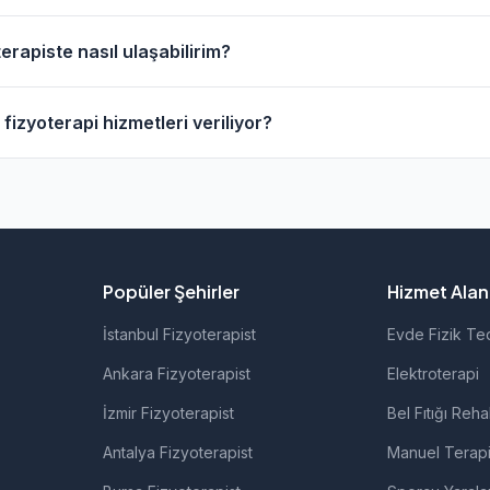
çevresinde evde fizik tedavi hizmeti sunan fizyoterapistler 
erapiste nasıl ulaşabilirim?
anarak bu fizyoterapistleri bulabilirsiniz.
oterapistlerin profil sayfasından telefon veya WhatsApp ile 
fizyoterapi hizmetleri veriliyor?
ki fizyoterapistlerimiz; ortopedik rehabilitasyon, manuel ter
ı ve nörolojik rehabilitasyon gibi alanlarda hizmet vermekted
Popüler Şehirler
Hizmet Alanl
İstanbul Fizyoterapist
Evde Fizik Te
Ankara Fizyoterapist
Elektroterapi
İzmir Fizyoterapist
Bel Fıtığı Reha
Antalya Fizyoterapist
Manuel Terap