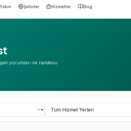
Yakın
Şehirler
Hizmetler
Blog
st
nışan yorumları ve randevu