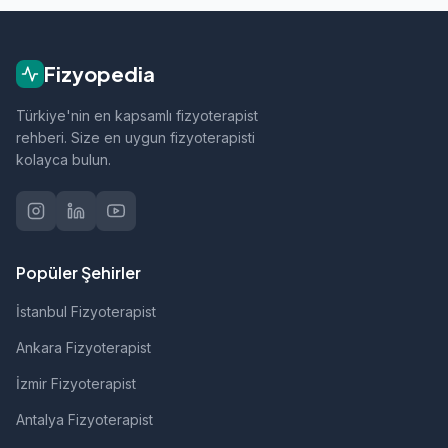
ortopedik rehabilitasyon, manuel terapi, evde
fizik tedavi, sporcu sağlığı ve nörolojik
rehabilitasyon gibi alanlarda hizmet vermektedir.
Fizyopedia
Türkiye'nin en kapsamlı fizyoterapist
rehberi. Size en uygun fizyoterapisti
kolayca bulun.
Popüler Şehirler
İstanbul Fizyoterapist
Ankara Fizyoterapist
İzmir Fizyoterapist
Antalya Fizyoterapist