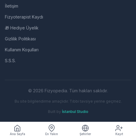
İletişim
Fizyoterapist Kaydı
🎁 Hediye Üyelik
Gizlilik Politikası
Kullanım Koşulları
S.S.S.
© 2026 Fizyopedia. Tüm hakları saklıdır.
Bu site bilgilendirme amaçlıdır. Tıbbi tavsiye yerine geçmez.
Built by
İstanbul Studio
Ana Sayfa
En Yakın
Şehirler
Kayıt