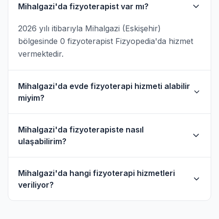
Mihalgazi'da fizyoterapist var mı?
2026 yılı itibarıyla Mihalgazi (Eskişehir)
bölgesinde 0 fizyoterapist Fizyopedia'da hizmet
vermektedir.
Mihalgazi'da evde fizyoterapi hizmeti alabilir
miyim?
Evet, Mihalgazi ve çevresinde evde fizik tedavi
Mihalgazi'da fizyoterapiste nasıl
hizmeti sunan fizyoterapistler bulunmaktadır.
ulaşabilirim?
Evde hizmet filtresini kullanarak bu
fizyoterapistleri bulabilirsiniz.
Mihalgazi'daki fizyoterapistlerin profil
Mihalgazi'da hangi fizyoterapi hizmetleri
sayfasından telefon veya WhatsApp ile
veriliyor?
doğrudan iletişime geçebilirsiniz.
Mihalgazi bölgesindeki fizyoterapistlerimiz;