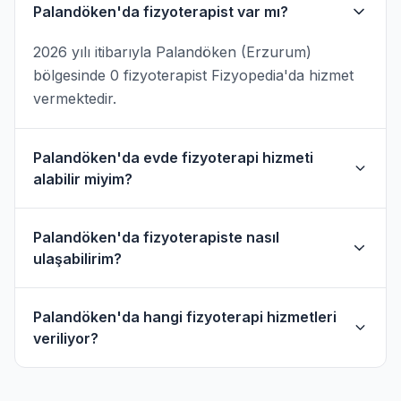
Palandöken'da fizyoterapist var mı?
2026 yılı itibarıyla Palandöken (Erzurum)
bölgesinde 0 fizyoterapist Fizyopedia'da hizmet
vermektedir.
Palandöken'da evde fizyoterapi hizmeti
alabilir miyim?
Evet, Palandöken ve çevresinde evde fizik tedavi
Palandöken'da fizyoterapiste nasıl
hizmeti sunan fizyoterapistler bulunmaktadır.
ulaşabilirim?
Evde hizmet filtresini kullanarak bu
fizyoterapistleri bulabilirsiniz.
Palandöken'daki fizyoterapistlerin profil
Palandöken'da hangi fizyoterapi hizmetleri
sayfasından telefon veya WhatsApp ile
veriliyor?
doğrudan iletişime geçebilirsiniz.
Palandöken bölgesindeki fizyoterapistlerimiz;