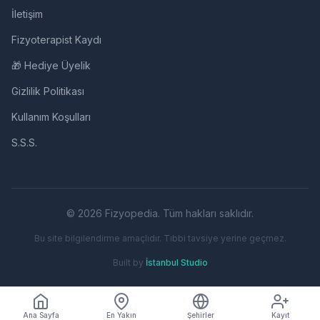
İletişim
Fizyoterapist Kaydı
🎁 Hediye Üyelik
Gizlilik Politikası
Kullanım Koşulları
S.S.S.
© 2026 Fizyopedia. Tüm hakları saklıdır.
Bu site bilgilendirme amaçlıdır. Tıbbi tavsiye yerine geçmez.
Built by
İstanbul Studio
Ana Sayfa
En Yakın
Şehirler
Kayıt