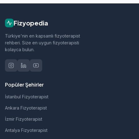
ortopedik rehabilitasyon, manuel terapi, evde
fizik tedavi, sporcu sağlığı ve nörolojik
rehabilitasyon gibi alanlarda hizmet vermektedir.
Fizyopedia
Türkiye'nin en kapsamlı fizyoterapist
rehberi. Size en uygun fizyoterapisti
kolayca bulun.
Popüler Şehirler
İstanbul Fizyoterapist
Ankara Fizyoterapist
İzmir Fizyoterapist
Antalya Fizyoterapist