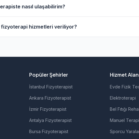
vresinde evde fizik tedavi hizmeti sunan fizyoterapistler 
rapiste nasıl ulaşabilirim?
anarak bu fizyoterapistleri bulabilirsiniz.
erapistlerin profil sayfasından telefon veya WhatsApp ile d
izyoterapi hizmetleri veriliyor?
i fizyoterapistlerimiz; ortopedik rehabilitasyon, manuel ter
ı ve nörolojik rehabilitasyon gibi alanlarda hizmet vermekted
Popüler Şehirler
Hizmet Alanl
İstanbul Fizyoterapist
Evde Fizik Te
Ankara Fizyoterapist
Elektroterapi
İzmir Fizyoterapist
Bel Fıtığı Reha
Antalya Fizyoterapist
Manuel Terap
Bursa Fizyoterapist
Sporcu Yarala