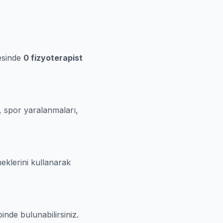
esinde
0 fizyoterapist
, spor yaralanmaları,
neklerini kullanarak
inde bulunabilirsiniz.