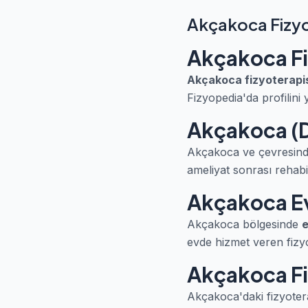
Akçakoca Fizyo
Akçakoca Fi
Akçakoca fizyoterapi
Fizyopedia'da profilini 
Akçakoca (D
Akçakoca ve çevresinde 
ameliyat sonrası rehabil
Akçakoca Ev
Akçakoca bölgesinde
e
evde hizmet veren fizyot
Akçakoca Fiz
Akçakoca'daki fizyotera