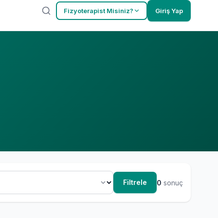
Fizyoterapist Misiniz?
Giriş Yap
Filtrele
0
sonuç