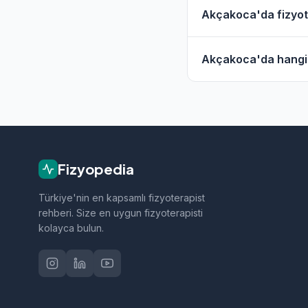
Evet, Akçakoca ve çe
Akçakoca'da fizyote
hizmet filtresini kull
Akçakoca'daki fizyot
Akçakoca'da hangi f
geçebilirsiniz.
Akçakoca bölgesindek
tedavi, sporcu sağlığ
Fizyopedia
Türkiye'nin en kapsamlı fizyoterapist
rehberi. Size en uygun fizyoterapisti
kolayca bulun.