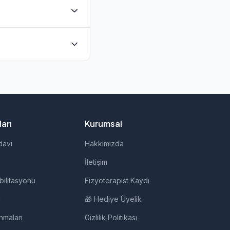
bulunmaktadır. Evde
oğrudan iletişime
api, evde fizik
ir.
arı
Kurumsal
davi
Hakkımızda
İletişim
bilitasyonu
Fizyoterapist Kaydı
i
🎁 Hediye Üyelik
nmaları
Gizlilik Politikası