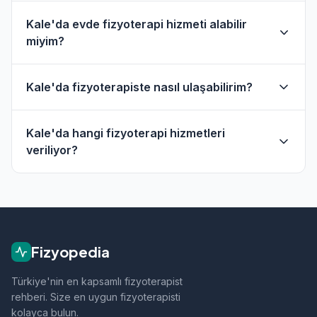
Kale'da evde fizyoterapi hizmeti alabilir
miyim?
Evet, Kale ve çevresinde evde fizik tedavi hizmeti
Kale'da fizyoterapiste nasıl ulaşabilirim?
sunan fizyoterapistler bulunmaktadır. Evde
hizmet filtresini kullanarak bu fizyoterapistleri
Kale'daki fizyoterapistlerin profil sayfasından
bulabilirsiniz.
Kale'da hangi fizyoterapi hizmetleri
telefon veya WhatsApp ile doğrudan iletişime
veriliyor?
geçebilirsiniz.
Kale bölgesindeki fizyoterapistlerimiz; ortopedik
rehabilitasyon, manuel terapi, evde fizik tedavi,
sporcu sağlığı ve nörolojik rehabilitasyon gibi
alanlarda hizmet vermektedir.
Fizyopedia
Türkiye'nin en kapsamlı fizyoterapist
rehberi. Size en uygun fizyoterapisti
kolayca bulun.