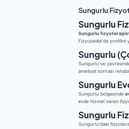
Sungurlu Fizyo
Sungurlu Fi
Sungurlu fizyoterapis
Fizyopedia'da profilini 
Sungurlu (Ç
Sungurlu ve çevresinde 
ameliyat sonrası rehabil
Sungurlu Evd
Sungurlu bölgesinde
e
evde hizmet veren fizyot
Sungurlu Fiz
Sungurlu'daki fizyotera