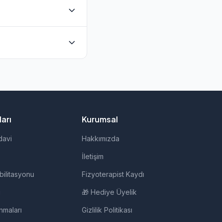
ulunmaktadır. Evde
oğrudan iletişime
i, evde fizik tedavi,
arı
Kurumsal
davi
Hakkımızda
İletişim
bilitasyonu
Fizyoterapist Kaydı
i
🎁 Hediye Üyelik
nmaları
Gizlilik Politikası