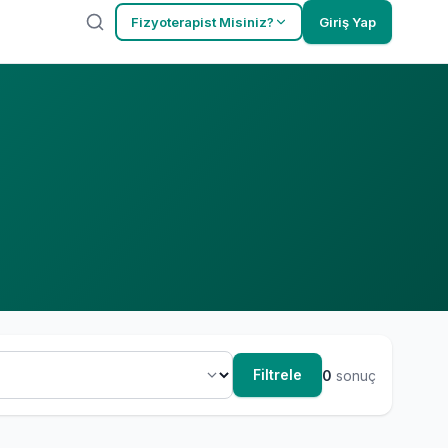
Fizyoterapist Misiniz?
Giriş Yap
Filtrele
0
sonuç