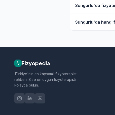
Evet, Sungurlu ve çe
Sungurlu'da fizyoter
hizmet filtresini kull
Sungurlu'daki fizyot
Sungurlu'da hangi fi
geçebilirsiniz.
Sungurlu bölgesindeki
sporcu sağlığı ve nö
Fizyopedia
Türkiye'nin en kapsamlı fizyoterapist
rehberi. Size en uygun fizyoterapisti
kolayca bulun.