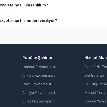
vresinde evde fizik tedavi hizmeti sunan fizyoterapistler b
apiste nasıl ulaşabilirim?
anarak bu fizyoterapistleri bulabilirsiniz.
erapistlerin profil sayfasından telefon veya WhatsApp ile d
zyoterapi hizmetleri veriliyor?
 fizyoterapistlerimiz; ortopedik rehabilitasyon, manuel terap
rolojik rehabilitasyon gibi alanlarda hizmet vermektedir.
Popüler Şehirler
Hizmet Alanl
İstanbul Fizyoterapist
Evde Fizik Te
Ankara Fizyoterapist
Elektroterapi
İzmir Fizyoterapist
Bel Fıtığı Reha
Antalya Fizyoterapist
Manuel Terap
Bursa Fizyoterapist
Sporcu Yarala