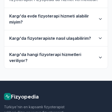
Kargı'da evde fizyoterapi hizmeti alabilir
miyim?
Evet, Kargı ve çevresinde evde fizik tedavi
Kargı'da fizyoterapiste nasıl ulaşabilirim?
hizmeti sunan fizyoterapistler bulunmaktadır.
Evde hizmet filtresini kullanarak bu
Kargı'daki fizyoterapistlerin profil sayfasından
fizyoterapistleri bulabilirsiniz.
Kargı'da hangi fizyoterapi hizmetleri
telefon veya WhatsApp ile doğrudan iletişime
veriliyor?
geçebilirsiniz.
Kargı bölgesindeki fizyoterapistlerimiz; ortopedik
rehabilitasyon, manuel terapi, evde fizik tedavi,
sporcu sağlığı ve nörolojik rehabilitasyon gibi
alanlarda hizmet vermektedir.
Fizyopedia
Türkiye'nin en kapsamlı fizyoterapist