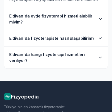
Eldivan'da evde fizyoterapi hizmeti alabilir
miyim?
Evet, Eldivan ve çevresinde evde fizik tedavi
Eldivan'da fizyoterapiste nasıl ulaşabilirim?
hizmeti sunan fizyoterapistler bulunmaktadır.
Evde hizmet filtresini kullanarak bu
Eldivan'daki fizyoterapistlerin profil sayfasından
fizyoterapistleri bulabilirsiniz.
Eldivan'da hangi fizyoterapi hizmetleri
telefon veya WhatsApp ile doğrudan iletişime
veriliyor?
geçebilirsiniz.
Eldivan bölgesindeki fizyoterapistlerimiz;
ortopedik rehabilitasyon, manuel terapi, evde
fizik tedavi, sporcu sağlığı ve nörolojik
rehabilitasyon gibi alanlarda hizmet vermektedir.
Fizyopedia
Türkiye'nin en kapsamlı fizyoterapist