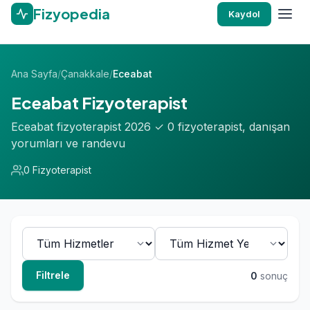
Fizyopedia
Kaydol
Ana Sayfa
/
Çanakkale
/
Eceabat
Eceabat Fizyoterapist
Eceabat fizyoterapist 2026 ✓ 0 fizyoterapist, danışan
yorumları ve randevu
0 Fizyoterapist
Filtrele
0
sonuç