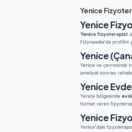
Yenice Fizyote
Yenice Fizy
Yenice fizyoterapist
a
Fizyopedia'da profilini 
Yenice (Çana
Yenice ve çevresinde hi
ameliyat sonrası rehabil
Yenice Evde 
Yenice bölgesinde
evde
hizmet veren fizyoterapis
Yenice Fizyo
Yenice'daki fizyoterapi