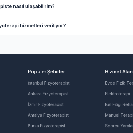
esinde evde fizik tedavi hizmeti sunan fizyoterapistler bulu
iste nasıl ulaşabilirim?
anarak bu fizyoterapistleri bulabilirsiniz.
apistlerin profil sayfasından telefon veya WhatsApp ile doğr
oterapi hizmetleri veriliyor?
izyoterapistlerimiz; ortopedik rehabilitasyon, manuel terapi,
rolojik rehabilitasyon gibi alanlarda hizmet vermektedir.
Popüler Şehirler
Hizmet Alanl
İstanbul Fizyoterapist
Evde Fizik Te
Ankara Fizyoterapist
Elektroterapi
İzmir Fizyoterapist
Bel Fıtığı Reha
Antalya Fizyoterapist
Manuel Terap
Bursa Fizyoterapist
Sporcu Yarala