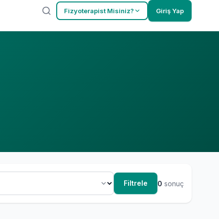
Fizyoterapist Misiniz?
Giriş Yap
Filtrele
0
sonuç