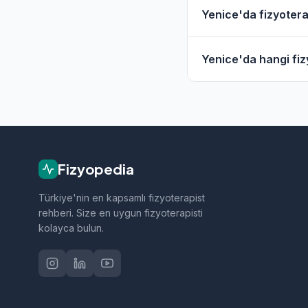
Evet, Yenice ve çevr
Yenice'da fizyoterap
hizmet filtresini kull
Yenice'daki fizyoter
Yenice'da hangi fizy
geçebilirsiniz.
Yenice bölgesindeki f
sporcu sağlığı ve nö
Fizyopedia
Türkiye'nin en kapsamlı fizyoterapist
rehberi. Size en uygun fizyoterapisti
kolayca bulun.