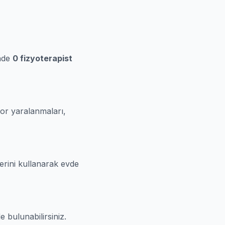
inde
0 fizyoterapist
por yaralanmaları,
lerini kullanarak evde
 bulunabilirsiniz.