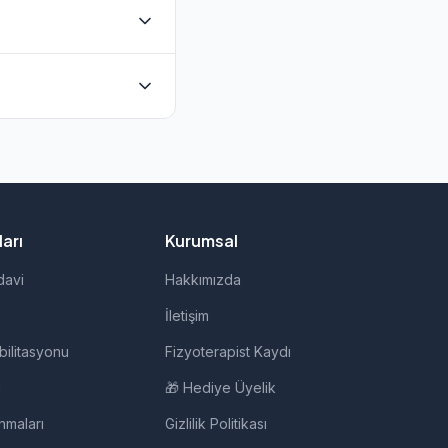
nmaktadır. Evde
udan iletişime
 evde fizik tedavi,
arı
Kurumsal
davi
Hakkımızda
İletişim
bilitasyonu
Fizyoterapist Kaydı
i
🎁 Hediye Üyelik
nmaları
Gizlilik Politikası