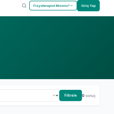
Fizyoterapist Misiniz?
Giriş Yap
Filtrele
0
sonuç