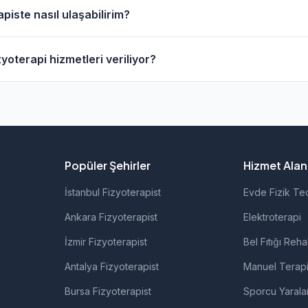
esinde evde fizik tedavi hizmeti sunan fizyoterapistler bul
piste nasıl ulaşabilirim?
anarak bu fizyoterapistleri bulabilirsiniz.
apistlerin profil sayfasından telefon veya WhatsApp ile doğ
yoterapi hizmetleri veriliyor?
izyoterapistlerimiz; ortopedik rehabilitasyon, manuel terapi
rolojik rehabilitasyon gibi alanlarda hizmet vermektedir.
Popüler Şehirler
Hizmet Alanl
İstanbul Fizyoterapist
Evde Fizik Te
Ankara Fizyoterapist
Elektroterapi
İzmir Fizyoterapist
Bel Fıtığı Reha
Antalya Fizyoterapist
Manuel Terap
Bursa Fizyoterapist
Sporcu Yarala