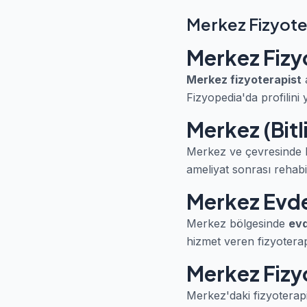
Merkez Fizyote
Merkez Fizy
Merkez fizyoterapist
a
Fizyopedia'da profilini 
Merkez (Bitl
Merkez ve çevresinde hi
ameliyat sonrası rehabil
Merkez Evde
Merkez bölgesinde
evd
hizmet veren fizyoterapis
Merkez Fizyo
Merkez'daki fizyoterapi