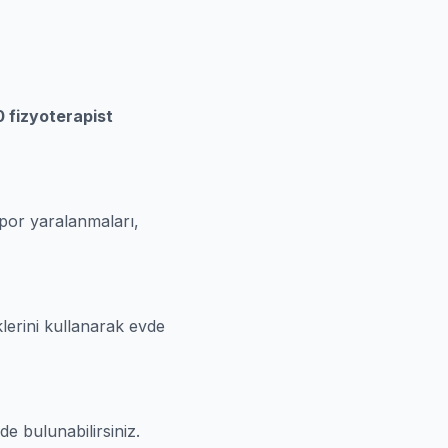
0 fizyoterapist
spor yaralanmaları,
klerini kullanarak evde
e bulunabilirsiniz.