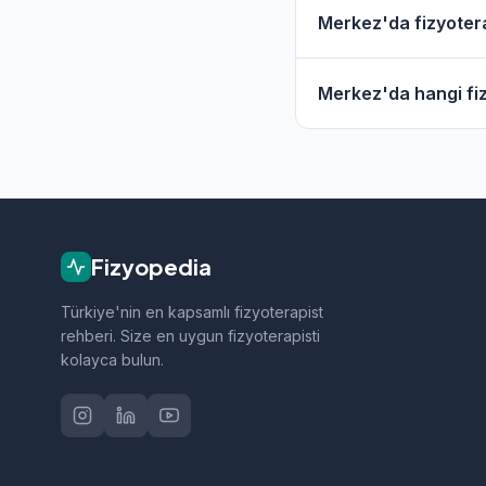
Evet, Merkez ve çevr
Merkez'da fizyotera
hizmet filtresini kull
Merkez'daki fizyoter
Merkez'da hangi fiz
geçebilirsiniz.
Merkez bölgesindeki f
sporcu sağlığı ve nö
Fizyopedia
Türkiye'nin en kapsamlı fizyoterapist
rehberi. Size en uygun fizyoterapisti
kolayca bulun.