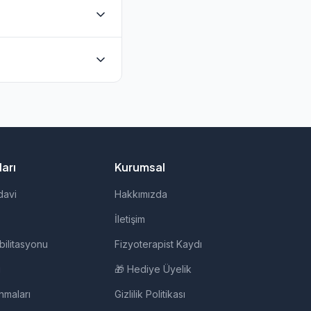
unmaktadır. Evde
rudan iletişime
, evde fizik tedavi,
arı
Kurumsal
davi
Hakkımızda
İletişim
bilitasyonu
Fizyoterapist Kaydı
i
🎁 Hediye Üyelik
nmaları
Gizlilik Politikası