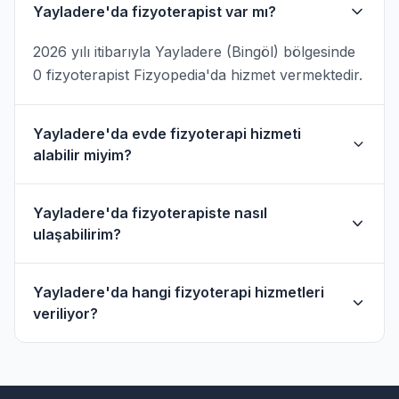
Yayladere'da fizyoterapist var mı?
2026 yılı itibarıyla Yayladere (Bingöl) bölgesinde
0 fizyoterapist Fizyopedia'da hizmet vermektedir.
Yayladere'da evde fizyoterapi hizmeti
alabilir miyim?
Evet, Yayladere ve çevresinde evde fizik tedavi
Yayladere'da fizyoterapiste nasıl
hizmeti sunan fizyoterapistler bulunmaktadır.
ulaşabilirim?
Evde hizmet filtresini kullanarak bu
fizyoterapistleri bulabilirsiniz.
Yayladere'daki fizyoterapistlerin profil
Yayladere'da hangi fizyoterapi hizmetleri
sayfasından telefon veya WhatsApp ile
veriliyor?
doğrudan iletişime geçebilirsiniz.
Yayladere bölgesindeki fizyoterapistlerimiz;
ortopedik rehabilitasyon, manuel terapi, evde