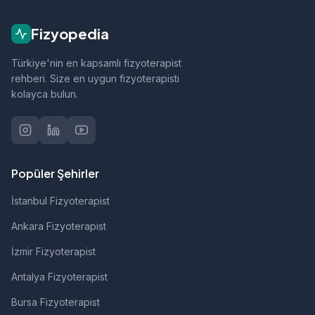
fizik tedavi, sporcu sağlığı ve nörolojik
rehabilitasyon gibi alanlarda hizmet vermektedir.
Fizyopedia
Türkiye'nin en kapsamlı fizyoterapist
rehberi. Size en uygun fizyoterapisti
kolayca bulun.
Popüler Şehirler
İstanbul Fizyoterapist
Ankara Fizyoterapist
İzmir Fizyoterapist
Antalya Fizyoterapist
Bursa Fizyoterapist