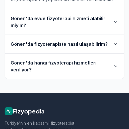
Gönen'da evde fizyoterapi hizmeti alabilir
miyim?
Evet, Gönen ve çevresinde evde fizik tedavi
Gönen'da fizyoterapiste nasıl ulaşabilirim?
hizmeti sunan fizyoterapistler bulunmaktadır.
Evde hizmet filtresini kullanarak bu
Gönen'daki fizyoterapistlerin profil sayfasından
fizyoterapistleri bulabilirsiniz.
Gönen'da hangi fizyoterapi hizmetleri
telefon veya WhatsApp ile doğrudan iletişime
veriliyor?
geçebilirsiniz.
Gönen bölgesindeki fizyoterapistlerimiz;
ortopedik rehabilitasyon, manuel terapi, evde
fizik tedavi, sporcu sağlığı ve nörolojik
rehabilitasyon gibi alanlarda hizmet vermektedir.
Fizyopedia
Türkiye'nin en kapsamlı fizyoterapist