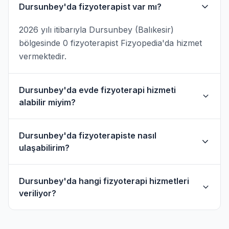
Dursunbey'da fizyoterapist var mı?
2026 yılı itibarıyla Dursunbey (Balıkesir)
bölgesinde 0 fizyoterapist Fizyopedia'da hizmet
vermektedir.
Dursunbey'da evde fizyoterapi hizmeti
alabilir miyim?
Evet, Dursunbey ve çevresinde evde fizik tedavi
Dursunbey'da fizyoterapiste nasıl
hizmeti sunan fizyoterapistler bulunmaktadır.
ulaşabilirim?
Evde hizmet filtresini kullanarak bu
fizyoterapistleri bulabilirsiniz.
Dursunbey'daki fizyoterapistlerin profil
Dursunbey'da hangi fizyoterapi hizmetleri
sayfasından telefon veya WhatsApp ile
veriliyor?
doğrudan iletişime geçebilirsiniz.
Dursunbey bölgesindeki fizyoterapistlerimiz;