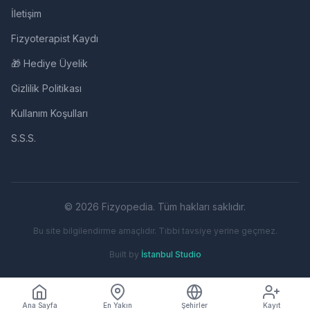
İletişim
Fizyoterapist Kaydı
🎁 Hediye Üyelik
Gizlilik Politikası
Kullanım Koşulları
S.S.S.
© 2026 Fizyopedia. Tüm hakları saklıdır.
Bu site bilgilendirme amaçlıdır. Tıbbi tavsiye yerine geçmez.
Built by
İstanbul Studio
Ana Sayfa
En Yakın
Şehirler
Kayıt