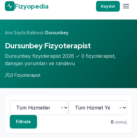
Fizyopedia
Kaydol
Ana Sayfa
/
Balıkesir
/
Dursunbey
Dursunbey Fizyoterapist
Dursunbey fizyoterapist 2026 ✓ 0 fizyoterapist,
danışan yorumları ve randevu
0 Fizyoterapist
Filtrele
0
sonuç