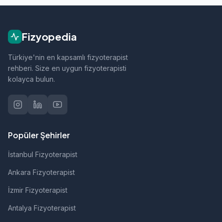
ortopedik rehabilitasyon, manuel terapi, evde
fizik tedavi, sporcu sağlığı ve nörolojik
rehabilitasyon gibi alanlarda hizmet vermektedir.
Fizyopedia
Türkiye'nin en kapsamlı fizyoterapist
rehberi. Size en uygun fizyoterapisti
kolayca bulun.
Popüler Şehirler
İstanbul Fizyoterapist
Ankara Fizyoterapist
İzmir Fizyoterapist
Antalya Fizyoterapist