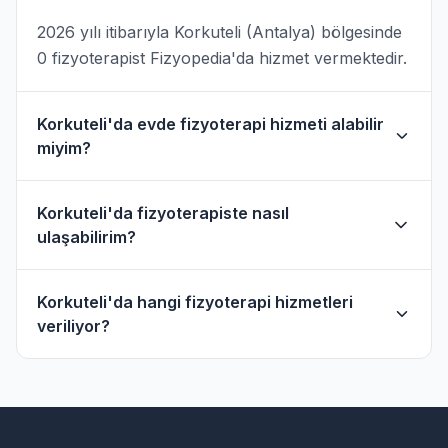
2026 yılı itibarıyla Korkuteli (Antalya) bölgesinde
0 fizyoterapist Fizyopedia'da hizmet vermektedir.
Korkuteli'da evde fizyoterapi hizmeti alabilir
miyim?
Evet, Korkuteli ve çevresinde evde fizik tedavi
Korkuteli'da fizyoterapiste nasıl
hizmeti sunan fizyoterapistler bulunmaktadır.
ulaşabilirim?
Evde hizmet filtresini kullanarak bu
fizyoterapistleri bulabilirsiniz.
Korkuteli'daki fizyoterapistlerin profil sayfasından
Korkuteli'da hangi fizyoterapi hizmetleri
telefon veya WhatsApp ile doğrudan iletişime
veriliyor?
geçebilirsiniz.
Korkuteli bölgesindeki fizyoterapistlerimiz;
ortopedik rehabilitasyon, manuel terapi, evde
fizik tedavi, sporcu sağlığı ve nörolojik