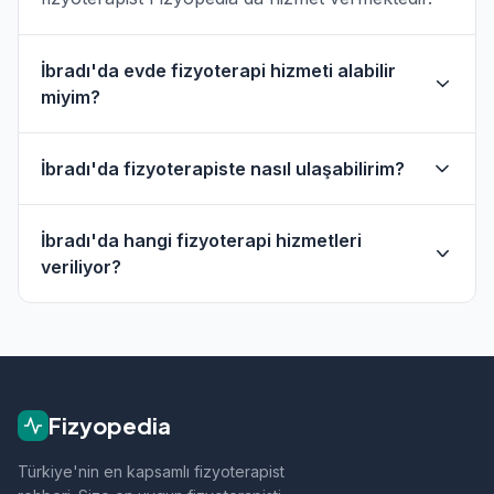
İbradı'da evde fizyoterapi hizmeti alabilir
miyim?
Evet, İbradı ve çevresinde evde fizik tedavi
İbradı'da fizyoterapiste nasıl ulaşabilirim?
hizmeti sunan fizyoterapistler bulunmaktadır.
Evde hizmet filtresini kullanarak bu
İbradı'daki fizyoterapistlerin profil sayfasından
fizyoterapistleri bulabilirsiniz.
İbradı'da hangi fizyoterapi hizmetleri
telefon veya WhatsApp ile doğrudan iletişime
veriliyor?
geçebilirsiniz.
İbradı bölgesindeki fizyoterapistlerimiz; ortopedik
rehabilitasyon, manuel terapi, evde fizik tedavi,
sporcu sağlığı ve nörolojik rehabilitasyon gibi
alanlarda hizmet vermektedir.
Fizyopedia
Türkiye'nin en kapsamlı fizyoterapist