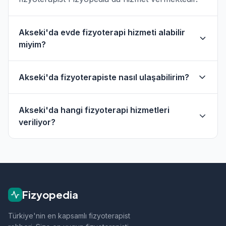
Akseki'da evde fizyoterapi hizmeti alabilir
miyim?
Evet, Akseki ve çevresinde evde fizik tedavi
Akseki'da fizyoterapiste nasıl ulaşabilirim?
hizmeti sunan fizyoterapistler bulunmaktadır.
Evde hizmet filtresini kullanarak bu
Akseki'daki fizyoterapistlerin profil sayfasından
fizyoterapistleri bulabilirsiniz.
Akseki'da hangi fizyoterapi hizmetleri
telefon veya WhatsApp ile doğrudan iletişime
veriliyor?
geçebilirsiniz.
Akseki bölgesindeki fizyoterapistlerimiz;
ortopedik rehabilitasyon, manuel terapi, evde
fizik tedavi, sporcu sağlığı ve nörolojik
rehabilitasyon gibi alanlarda hizmet vermektedir.
Fizyopedia
Türkiye'nin en kapsamlı fizyoterapist