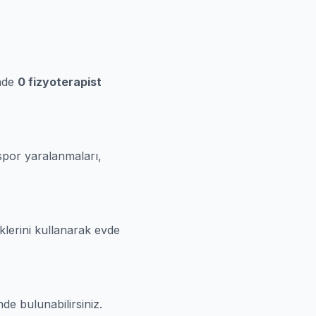
inde
0 fizyoterapist
 spor yaralanmaları,
klerini kullanarak evde
de bulunabilirsiniz.