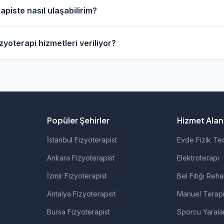
vresinde evde fizik tedavi hizmeti sunan fizyoterapistler bu
apiste nasıl ulaşabilirim?
anarak bu fizyoterapistleri bulabilirsiniz.
erapistlerin profil sayfasından telefon veya WhatsApp ile do
zyoterapi hizmetleri veriliyor?
 fizyoterapistlerimiz; ortopedik rehabilitasyon, manuel terap
rolojik rehabilitasyon gibi alanlarda hizmet vermektedir.
Popüler Şehirler
Hizmet Alanl
İstanbul Fizyoterapist
Evde Fizik Te
Ankara Fizyoterapist
Elektroterapi
İzmir Fizyoterapist
Bel Fıtığı Reha
Antalya Fizyoterapist
Manuel Terap
Bursa Fizyoterapist
Sporcu Yarala