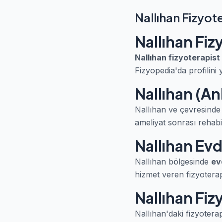
Nallıhan Fizyot
Nallıhan Fiz
Nallıhan fizyoterapist
Fizyopedia'da profilini 
Nallıhan (An
Nallıhan ve çevresinde 
ameliyat sonrası rehabil
Nallıhan Evd
Nallıhan bölgesinde
ev
hizmet veren fizyoterapis
Nallıhan Fiz
Nallıhan'daki fizyoterap