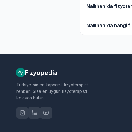
Evet, Nallıhan ve çe
Nallıhan'da fizyoter
hizmet filtresini kull
Nallıhan'daki fizyot
Nallıhan'da hangi fi
geçebilirsiniz.
Nallıhan bölgesindeki
sporcu sağlığı ve nö
Fizyopedia
Türkiye'nin en kapsamlı fizyoterapist
rehberi. Size en uygun fizyoterapisti
kolayca bulun.