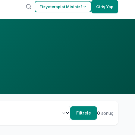
Fizyoterapist Misiniz?
Giriş Yap
Filtrele
0
sonuç