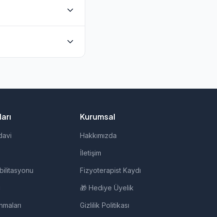
lunmaktadır. Evde
ğrudan iletişime
i, evde fizik tedavi,
arı
Kurumsal
davi
Hakkımızda
İletişim
bilitasyonu
Fizyoterapist Kaydı
i
🎁 Hediye Üyelik
nmaları
Gizlilik Politikası