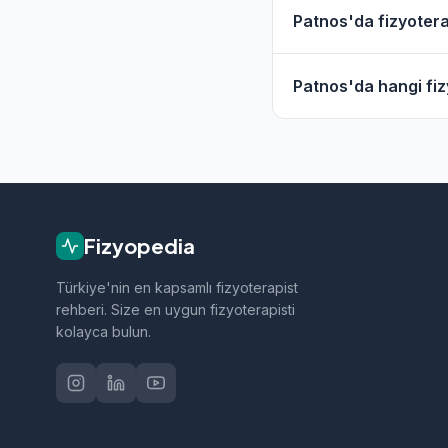
Evet, Patnos ve çevr
Patnos'da fizyoterap
hizmet filtresini kull
Patnos'daki fizyoter
Patnos'da hangi fizy
geçebilirsiniz.
Patnos bölgesindeki f
sporcu sağlığı ve nö
Fizyopedia
Türkiye'nin en kapsamlı fizyoterapist
rehberi. Size en uygun fizyoterapisti
kolayca bulun.