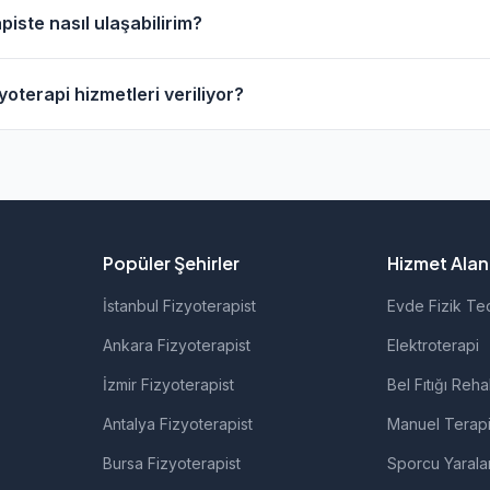
esinde evde fizik tedavi hizmeti sunan fizyoterapistler bul
iste nasıl ulaşabilirim?
anarak bu fizyoterapistleri bulabilirsiniz.
apistlerin profil sayfasından telefon veya WhatsApp ile doğr
oterapi hizmetleri veriliyor?
izyoterapistlerimiz; ortopedik rehabilitasyon, manuel terapi,
rolojik rehabilitasyon gibi alanlarda hizmet vermektedir.
Popüler Şehirler
Hizmet Alanl
İstanbul Fizyoterapist
Evde Fizik Te
Ankara Fizyoterapist
Elektroterapi
İzmir Fizyoterapist
Bel Fıtığı Reha
Antalya Fizyoterapist
Manuel Terap
Bursa Fizyoterapist
Sporcu Yarala