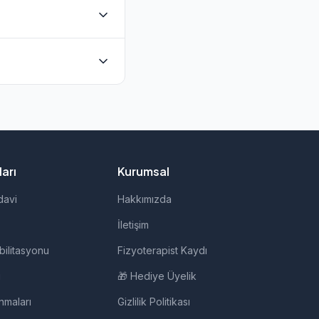
unmaktadır. Evde
udan iletişime
 evde fizik tedavi,
arı
Kurumsal
davi
Hakkımızda
İletişim
bilitasyonu
Fizyoterapist Kaydı
i
🎁 Hediye Üyelik
nmaları
Gizlilik Politikası