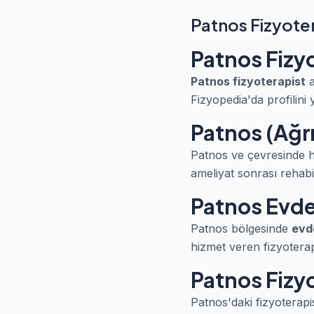
Patnos Fizyote
Patnos Fizy
Patnos fizyoterapist
a
Fizyopedia'da profilini 
Patnos (Ağrı
Patnos ve çevresinde hi
ameliyat sonrası rehabil
Patnos Evde 
Patnos bölgesinde
evd
hizmet veren fizyoterapis
Patnos Fizyo
Patnos'daki fizyoterapi