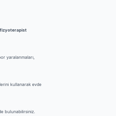
fizyoterapist
por yaralanmaları,
lerini kullanarak evde
e bulunabilirsiniz.