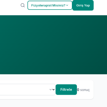
Fizyoterapist Misiniz?
Giriş Yap
Filtrele
0
sonuç