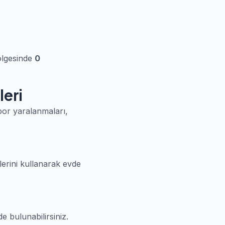
ölgesinde
0
leri
spor yaralanmaları,
lerini kullanarak evde
e bulunabilirsiniz.