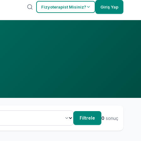
Fizyoterapist Misiniz?
Giriş Yap
Filtrele
0
sonuç