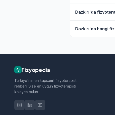
Evet, Dazkırı ve çev
Dazkırı'da fizyotera
hizmet filtresini kull
Dazkırı'daki fizyote
Dazkırı'da hangi fiz
geçebilirsiniz.
Dazkırı bölgesindeki 
sporcu sağlığı ve nö
Fizyopedia
Türkiye'nin en kapsamlı fizyoterapist
rehberi. Size en uygun fizyoterapisti
kolayca bulun.