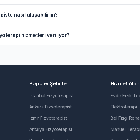
resinde evde fizik tedavi hizmeti sunan fizyoterapistler bul
piste nasıl ulaşabilirim?
anarak bu fizyoterapistleri bulabilirsiniz.
rapistlerin profil sayfasından telefon veya WhatsApp ile doğ
yoterapi hizmetleri veriliyor?
fizyoterapistlerimiz; ortopedik rehabilitasyon, manuel terapi,
rolojik rehabilitasyon gibi alanlarda hizmet vermektedir.
Popüler Şehirler
Hizmet Alanl
İstanbul Fizyoterapist
Evde Fizik Te
Ankara Fizyoterapist
Elektroterapi
İzmir Fizyoterapist
Bel Fıtığı Reha
Antalya Fizyoterapist
Manuel Terap