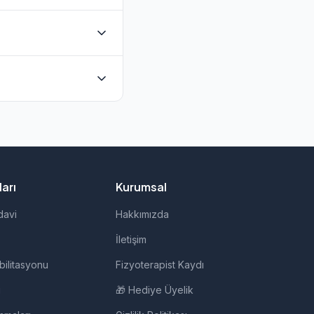
unmaktadır. Evde
rudan iletişime
 evde fizik tedavi,
arı
Kurumsal
davi
Hakkımızda
İletişim
bilitasyonu
Fizyoterapist Kaydı
i
🎁 Hediye Üyelik